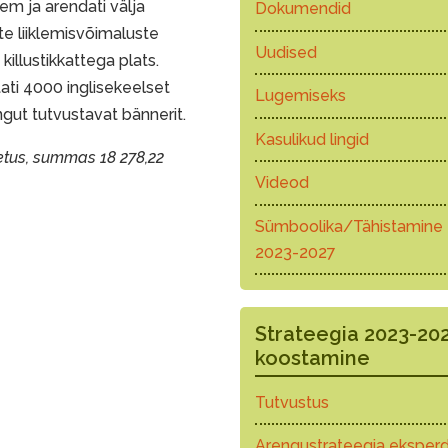
m ja arendati välja
Dokumendid
e liiklemisvõimaluste
Uudised
illustikkattega plats.
ti 4000 inglisekeelset
Lugemiseks
ngut tutvustavat bännerit.
Kasulikud lingid
oetus, summas 18 278,22
Videod
Sümboolika/Tähistamine
2023-2027
Strateegia 2023-20
koostamine
Tutvustus
Arengustrateegia eksperd