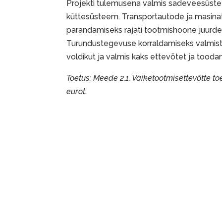
Projekti tulemusena valmis sadeveesüstee
küttesüsteem. Transportautode ja masinat
parandamiseks rajati tootmishoone juurde k
Turundustegevuse korraldamiseks valmista
voldikut ja valmis kaks ettevõtet ja tooda
Toetus: Meede 2.1. Väiketootmisettevõtte t
eurot.