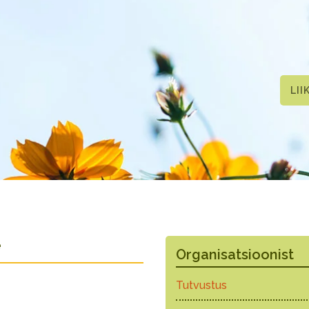
LII
e
Organisatsioonist
Tutvustus