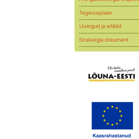
Tegevusplaan
Uuringud ja artiklid
Strateegia dokument