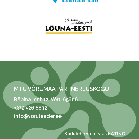
MTÜ VÕRUMAA PARTNERLUSKOGU
Räpina mnt 12
, Võru 65606
+372 526 6832
info@voruleader.ee
KATING
Kodulehe valmistas