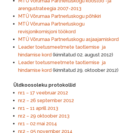
MTÜ Võrumaa Partnerluskogu koostöö -ja
arengustrateegia 2007-2013
MTÜ Võrumaa Partnerluskogu põhikiri
MTÜ Võrumaa Partnerluskogu
revisjonikomisjoni töökord
MTÜ Võrumaa Partnerluskogu asjaajamiskord
Leader toetusmeetmete taotlemise ja
hindamise kord
(kinnitatud 02. august 2012)
Leader toetusmeetmete taotlemise ja
hindamise kord
(kinnitatud 29. oktoober 2012)
Üldkoosoleku protokollid
nr.1 – 17 veebruar 2012
nr.2 – 26 september 2012
nr.1 – 11 aprill 2013
nr.2 – 29 oktoober 2013
nr.1 – 02 mai 2014
nr.2 – 05 november 2014