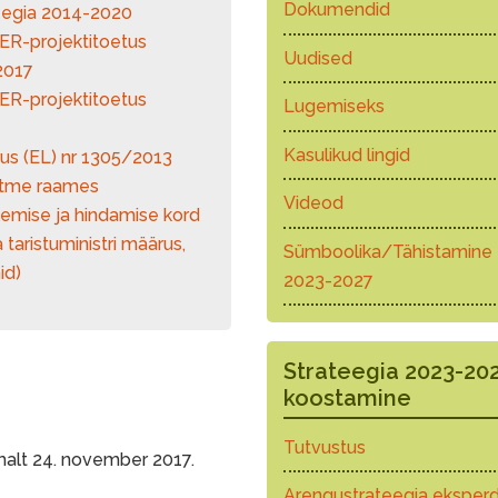
Dokumendid
eegia 2014-2020
ER-projektitoetus
Uudised
2017
ER-projektitoetus
Lugemiseks
Kasulikud lingid
us (EL) nr 1305/2013
etme raames
Videod
emise ja hindamise kord
taristuministri määrus,
Sümboolika/Tähistamine
id)
2023-2027
Strateegia 2023-20
koostamine
Tutvustus
emalt 24. november 2017.
Arengustrateegia eksperd