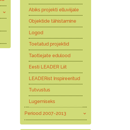
Abiks projekti elluviijale
Objektide tähistamine
Logod
Toetatud projektid
Taotlejate edulood
Eesti LEADER Liit
LEADERist Inspireeritud
Tutvustus
Lugemiseks
Periood 2007-2013