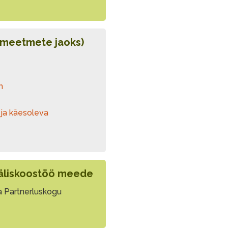
 meetmete jaoks)
m
 ja käesoleva
 väliskoostöö meede
a Partnerluskogu