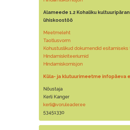
Alameede 1.2 Kohaliku kultuuripärand
ühiskoostöö
Meetmeleht
Taotlusvorm
Kohustuslikud dokumendid esitamiseks 
Hindamiskriteeriumid
Hindamiskomisjon
Küla- ja klutuurimeetme infopäeva 
Nõustaja
Kerli Kanger
kerli@voruleader.ee
53451330