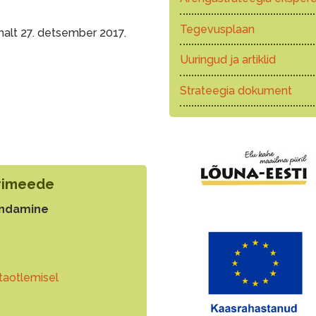
Tegevusplaan
emalt 27. detsember 2017.
Uuringud ja artiklid
Strateegia dokument
urimeede
endamine
taotlemisel