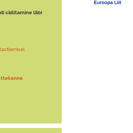
i säilitamine läbi
taotlemisel
ettekanne