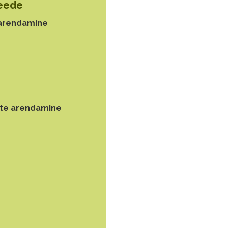
meede
 arendamine
ete arendamine