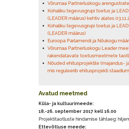
Võrumaa Partnerluskogu arengustrat
Kohaliku tegevusgrupi toetus ja LEAD
(LEADER määrus) kehtiv alates 03.11.
Kohaliku tegevusgrupi toetus ja LEAD
(LEADER määrus)
Euroopa Parlamendi ja Nõukogu määr
Võrumaa Partnerluskogu Leader me
rakendatavate toetusmeetmete taotl
Nõuded ehitusprojektile (majandus- ja 
mis reguleerib ehitusprojekti staadium
Avatud meetmed
Küla- ja kultuurimeede:
18.-26. september 2017 kell 16.00
Projektitaotluste hindamise tähtaeg: hilj
Ettevõtluse meede: