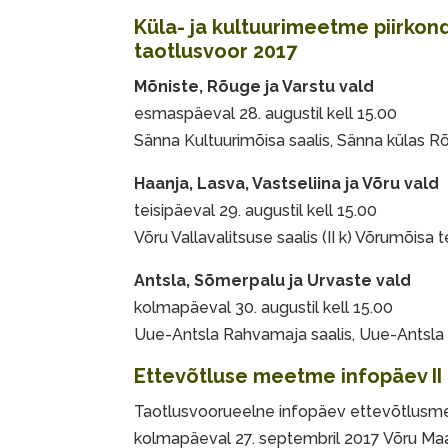
Küla- ja kultuurimeetme piirkond
taotlusvoor 2017
Mõniste, Rõuge ja Varstu vald
esmaspäeval 28. augustil kell 15.00
Sänna Kultuurimõisa saalis, Sänna külas R
Haanja, Lasva, Vastseliina ja Võru vald
teisipäeval 29. augustil kell 15.00
Võru Vallavalitsuse saalis (II k) Võrumõisa t
Antsla, Sõmerpalu ja Urvaste vald
kolmapäeval 30. augustil kell 15.00
Uue-Antsla Rahvamaja saalis, Uue-Antsla k
Ettevõtluse meetme infopäev II
Taotlusvoorueelne infopäev ettevõtlusm
kolmapäeval 27. septembril 2017 Võru Maav