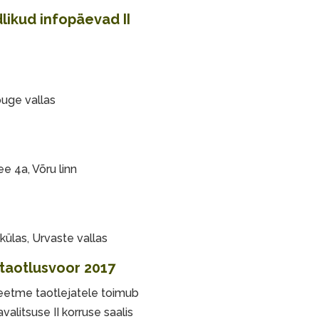
likud infopäevad II
õuge vallas
ee 4a, Võru linn
ülas, Urvaste vallas
 taotlusvoor 2017
eetme taotlejatele toimub
alitsuse II korruse saalis