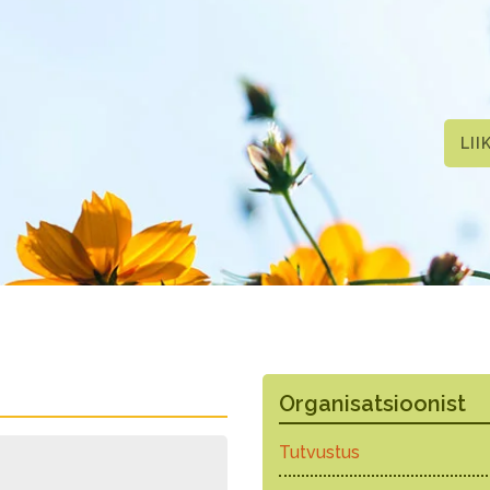
LII
Organisatsioonist
Tutvustus