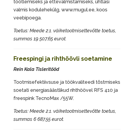
töötlemiseks ja ettevalmistamiseks, ühtlasi
valmis kodulehekülg, www.mugul.ee, koos
veebipoega.
Toetus: Meede 2.1. väiketootmisettevõtte toetus,
summas 19 507,65 eurot.
Freespingi ja rihthöövli soetamine
Rein Kala Tisleritööd
Tootmisefektiivsuse ja töökvaliteedi tõstmiseks
soetati energiasäästlikud rihthöövel RFS 410 ja
freespink TecnoMax /55W.
Toetus: Meede 2.1. väiketootmisettevõtte toetus,
summas 6 687,55 eurot.