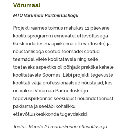
Võrumaal
MTÜ Võrumaa Partnerluskogu
Projekti raames toimus mahukas 11 päevane
koolitusprogramm erinevatel ettevõtlusega
(keskendudes maapiirkonna ettevõtlusele) ja
nõustamisega seotud teemadel seotud
teemadel viiele koolitatavale ning selle
toetavaks aspektiks oli põhjalik praktika kahele
koolitatavale Soomes. Läbi projekti tegevuste
koolitati välja professionaalsed nõustajad, kes
on valmis Võrumaa Partnerluskogu
tegevuspiirkonnas seesugust nõuandeteenust
pakkuma ja seeläbi kohalikku
ettevõtluskeskkonda tugevdaksid.
Toetus: Meede 2.1.maaiirkonna ettevõtluse ja