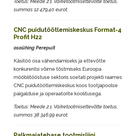
Toetus: Meede 2.1. Väiketootmisettevõtte toetus,
summas 12 479,40 eurot.
CNC puidutöötlemiskeskus Format-4
Profit H22
osaühing Perepuit
Käsitöö osa vähendamiseks ja ettevõtte
konkurentsi võime tõstmiseks Euroopa
mööblitööstuse sektoris soetati projekti raames
CNC puidutöötlemiskeskus koos tootjapoolse
paigalduse ja operaatorite koolitusega.
Toetus: Meede 2.1. Väiketootmisettevõtte toetus,
summas 38 346.99 eurot.
Palkmajatehase tootmisliini