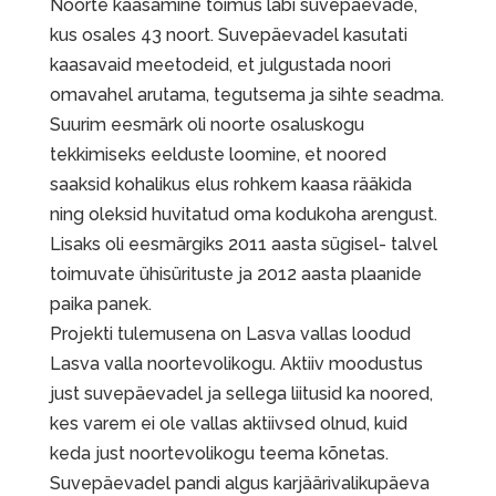
Noorte kaasamine toimus läbi suvepäevade,
kus osales 43 noort. Suvepäevadel kasutati
kaasavaid meetodeid, et julgustada noori
omavahel arutama, tegutsema ja sihte seadma.
Suurim eesmärk oli noorte osaluskogu
tekkimiseks eelduste loomine, et noored
saaksid kohalikus elus rohkem kaasa rääkida
ning oleksid huvitatud oma kodukoha arengust.
Lisaks oli eesmärgiks 2011 aasta sügisel- talvel
toimuvate ühisürituste ja 2012 aasta plaanide
paika panek.
Projekti tulemusena on Lasva vallas loodud
Lasva valla noortevolikogu. Aktiiv moodustus
just suvepäevadel ja sellega liitusid ka noored,
kes varem ei ole vallas aktiivsed olnud, kuid
keda just noortevolikogu teema kõnetas.
Suvepäevadel pandi algus karjäärivalikupäeva