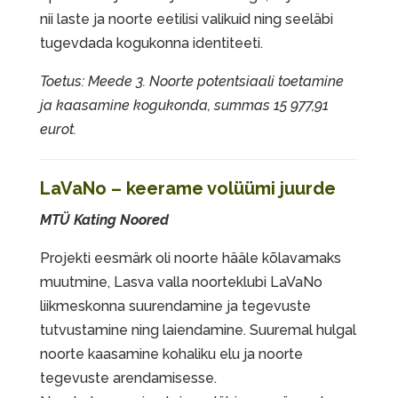
nii laste ja noorte eetilisi valikuid ning seeläbi
tugevdada kogukonna identiteeti.
Toetus: Meede 3. Noorte potentsiaali toetamine
ja kaasamine kogukonda, summas 15 977,91
eurot.
LaVaNo – keerame volüümi juurde
MTÜ Kating Noored
Projekti eesmärk oli noorte hääle kõlavamaks
muutmine, Lasva valla noorteklubi LaVaNo
liikmeskonna suurendamine ja tegevuste
tutvustamine ning laiendamine. Suuremal hulgal
noorte kaasamine kohaliku elu ja noorte
tegevuste arendamisesse.