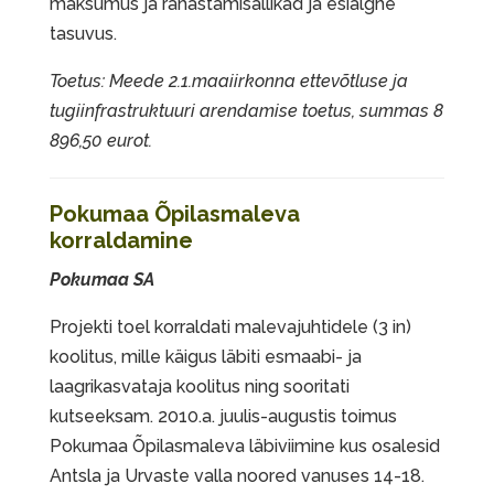
maksumus ja rahastamisallikad ja esialgne
tasuvus.
Toetus: Meede 2.1.maaiirkonna ettevõtluse ja
tugiinfrastruktuuri arendamise toetus, summas 8
896,50 eurot.
Pokumaa Õpilasmaleva
korraldamine
Pokumaa SA
Projekti toel korraldati malevajuhtidele (3 in)
koolitus, mille käigus läbiti esmaabi- ja
laagrikasvataja koolitus ning sooritati
kutseeksam. 2010.a. juulis-augustis toimus
Pokumaa Õpilasmaleva läbiviimine kus osalesid
Antsla ja Urvaste valla noored vanuses 14-18.