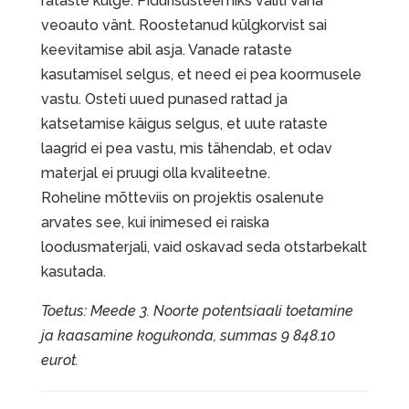
rataste külge. Pidurisüsteemiks valiti vana
veoauto vänt. Roostetanud külgkorvist sai
keevitamise abil asja. Vanade rataste
kasutamisel selgus, et need ei pea koormusele
vastu. Osteti uued punased rattad ja
katsetamise käigus selgus, et uute rataste
laagrid ei pea vastu, mis tähendab, et odav
materjal ei pruugi olla kvaliteetne.
Roheline mõtteviis on projektis osalenute
arvates see, kui inimesed ei raiska
loodusmaterjali, vaid oskavad seda otstarbekalt
kasutada.
Toetus: Meede 3. Noorte potentsiaali toetamine
ja kaasamine kogukonda, summas 9 848.10
eurot.