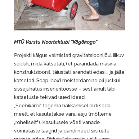
MTÜ Varstu Noorteklubi "Kõgõkogo"
Projekti käigus valmistati gravitatsioonijõul liikuv
sõiduk, mida katsetati, (et parandada masina
konstruktsiooni), täiustati, arendati edasi... ja jälle
katsetati. Soap-box'i meisterdamine oli justkui
sissejuhatus inseneritöösse – sest ainult läbi
katsetuste tekivad uued ideed.
„Seebikarbi" tegema hakkamisel oldi seda
meelt, et kasutatakse vanu asju (mõtleme
„roheliselt"). Kasutusele võeti vanade
võrrirataste laagrid ja pandi need siis uute