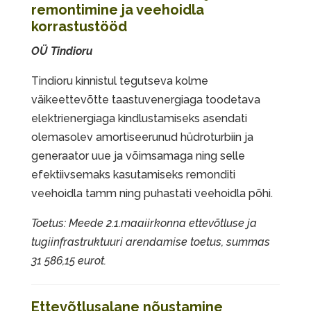
remontimine ja veehoidla
korrastustööd
OÜ Tindioru
Tindioru kinnistul tegutseva kolme
väikeettevõtte taastuvenergiaga toodetava
elektrienergiaga kindlustamiseks asendati
olemasolev amortiseerunud hüdroturbiin ja
generaator uue ja võimsamaga ning selle
efektiivsemaks kasutamiseks remonditi
veehoidla tamm ning puhastati veehoidla põhi.
Toetus: Meede 2.1.maaiirkonna ettevõtluse ja
tugiinfrastruktuuri arendamise toetus, summas
31 586,15 eurot.
Ettevõtlusalane nõustamine