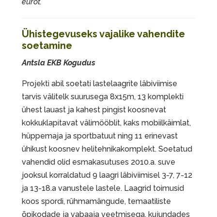
eurot.
Ühistegevuseks vajalike vahendite
soetamine
Antsla EKB Kogudus
Projekti abil soetati lastelaagrite läbiviimise
tarvis välitelk suurusega 8x15m, 13 komplekti
ühest lauast ja kahest pingist koosnevat
kokkuklapitavat välimööblit, kaks mobiilkäimlat,
hüppemaja ja sportbatuut ning 11 erinevast
ühikust koosnev helitehnikakomplekt. Soetatud
vahendid olid esmakasutuses 2010.a. suve
jooksul korraldatud 9 laagri läbiviimisel 3-7, 7-12
ja 13-18.a vanustele lastele. Laagrid toimusid
koos spordi, rühmamängude, temaatiliste
õpikodade ja vabaaja veetmisega, kujundades