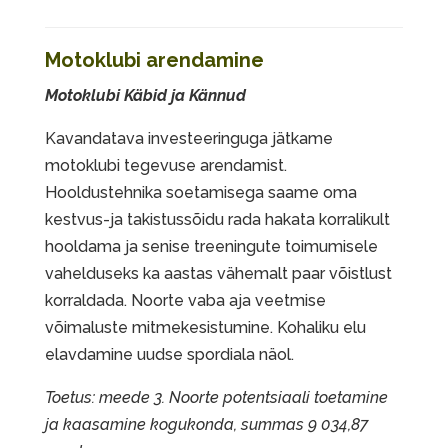
Motoklubi arendamine
Motoklubi Käbid ja Kännud
Kavandatava investeeringuga jätkame
motoklubi tegevuse arendamist.
Hooldustehnika soetamisega saame oma
kestvus-ja takistussõidu rada hakata korralikult
hooldama ja senise treeningute toimumisele
vahelduseks ka aastas vähemalt paar võistlust
korraldada. Noorte vaba aja veetmise
võimaluste mitmekesistumine. Kohaliku elu
elavdamine uudse spordiala näol.
Toetus: meede 3. Noorte potentsiaali toetamine
ja kaasamine kogukonda, summas 9 034,87