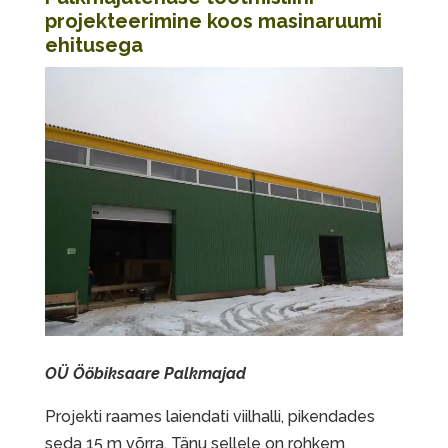
projekteerimine koos masinaruumi
ehitusega
OÜ Ööbiksaare Palkmajad
Projekti raames laiendati viilhalli, pikendades
seda 15 m võrra. Tänu sellele on rohkem