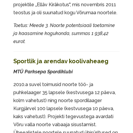
projektile „Elläv Kiräkotus", mis novembris 2011
teostus ja oli suunatud kogu Võrumaa noortele.
Toetus: Meede 3. Noorte potentsiaali toetamine
ja kaasamine kogukonda, summas 1 938,42
eurot.
Sportlik ja arendav koolivaheaeg
MTÜ Parksepa Spordiklubi
2010.a suvel toimusid noorte töö- ja
puhkelaager 35 lapsele (kestvusega 12 päeva,
kolm vahetust) ning noorte spordilaager
Kurgjärvel 100 lapsele (kestvusega 10 päeva,
kaks vahetust). Projekti tegevustega avardati
Võru valla noorte vabaaja sisustamist.
Üheealistele noortele suunatud ühisüritused on