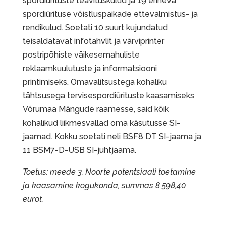
spordiürituste teavituskulud ja 19 erineva
spordiürituse võistluspaikade ettevalmistus- ja
rendikulud. Soetati 10 suurt kujundatud
teisaldatavat infotahvlit ja värviprinter
postripõhiste väikesemahuliste
reklaamkuulutuste ja informatsiooni
printimiseks. Omavalitsustega kohaliku
tähtsusega tervisespordiürituste kaasamiseks
Võrumaa Mängude raamesse, said kõik
kohalikud liikmesvallad oma käsutusse SI-
jaamad. Kokku soetati neli BSF8 DT SI-jaama ja
11 BSM7-D-USB SI-juhtjaama.
Toetus: meede 3. Noorte potentsiaali toetamine
ja kaasamine kogukonda, summas 8 598,40
eurot.