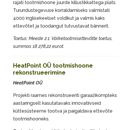
rajati tootmishoone juurde killustikkattega plats.
Turundustegevuse korraldamiseks valmistati
4000 inglisekeelset voldikut ja valmis kaks
ettevõtet ja toodangut tutvustavat bännerit.
Toetus: Meede 2.1. Väiketootmisettevõtte toetus,
summas 18 278,22 eurot.
HeatPoint OÜ tootmishoone
rekonstrueerimine
HeatPoint OÜ
Projekti raames rekonstrueeriti garaažikompleks
aastaringselt kasutatavaks innovatiivseid
küttesüsteeme tootva ja paigaldava ettevõte
tootmishooneks.