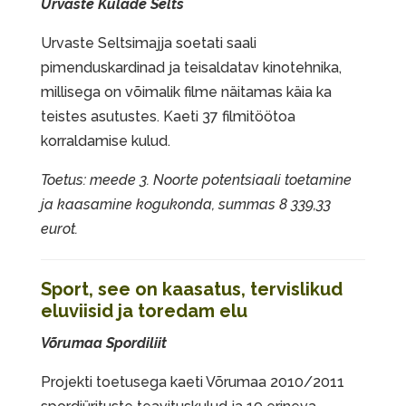
Urvaste Külade Selts
Urvaste Seltsimajja soetati saali
pimenduskardinad ja teisaldatav kinotehnika,
millisega on võimalik filme näitamas käia ka
teistes asutustes. Kaeti 37 filmitöötoa
korraldamise kulud.
Toetus: meede 3. Noorte potentsiaali toetamine
ja kaasamine kogukonda, summas 8 339,33
eurot.
Sport, see on kaasatus, tervislikud
eluviisid ja toredam elu
Võrumaa Spordiliit
Projekti toetusega kaeti Võrumaa 2010/2011