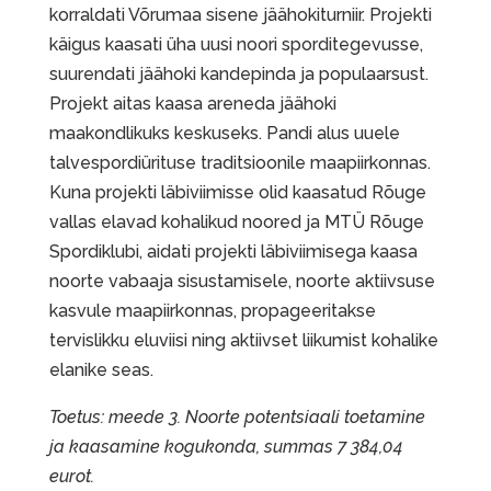
korraldati Võrumaa sisene jäähokiturniir. Projekti
käigus kaasati üha uusi noori sporditegevusse,
suurendati jäähoki kandepinda ja populaarsust.
Projekt aitas kaasa areneda jäähoki
maakondlikuks keskuseks. Pandi alus uuele
talvespordiürituse traditsioonile maapiirkonnas.
Kuna projekti läbiviimisse olid kaasatud Rõuge
vallas elavad kohalikud noored ja MTÜ Rõuge
Spordiklubi, aidati projekti läbiviimisega kaasa
noorte vabaaja sisustamisele, noorte aktiivsuse
kasvule maapiirkonnas, propageeritakse
tervislikku eluviisi ning aktiivset liikumist kohalike
elanike seas.
Toetus: meede 3. Noorte potentsiaali toetamine
ja kaasamine kogukonda, summas 7 384,04
eurot.