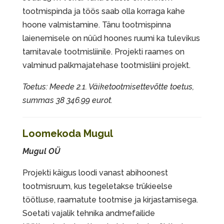
tootmispinda ja töös saab olla korraga kahe
hoone valmistamine. Tänu tootmispinna
laienemisele on nüüd hoones ruumi ka tulevikus
tarnitavale tootmisliinile. Projekti raames on
valminud palkmajatehase tootmisliini projekt.
Toetus: Meede 2.1. Väiketootmisettevõtte toetus,
summas 38 346.99 eurot.
Loomekoda Mugul
Mugul OÜ
Projekti käigus loodi vanast abihoonest
tootmisruum, kus tegeletakse trükieelse
töötluse, raamatute tootmise ja kirjastamisega.
Soetati vajalik tehnika andmefailide