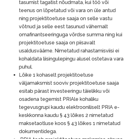
tasumist tagatist nõudmata, kui töö või
teenus on lõpetatud või vara on üle antud
ning projektitoetuse saaja on selle vastu
võtnud ja selle eest tasunud vähemalt
omafinantseeringuga võrdse summa ning kui
projektitoetuse saaja on piisavalt
usaldusväärne. Nimetatud rahastamisviisi ei
kohaldata liisingulepingu alusel ostetava vara
puhul.
Lõike 1 kohaselt projektitoetuse
väljamaksmist sooviv projektitoetuse saaja
esitab pärast investeeringu täielikku või
osadena tegemist PRIAle kohaliku
tegevusgrupi kaudu elektrooniliselt PRIA e-
keskkonna kaudu § 43 lõikes 2 nimetatud
maksetaotluse koos § 43 lõikes 1 nimetatud
dokumentidega.