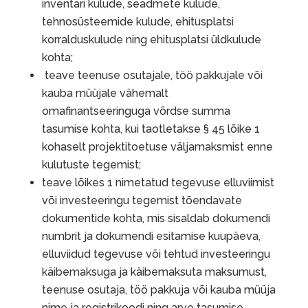
inventari kulude, seadmete kulude,
tehnosüsteemide kulude, ehitusplatsi
korralduskulude ning ehitusplatsi üldkulude
kohta;
teave teenuse osutajale, töö pakkujale või
kauba müüjale vähemalt
omafinantseeringuga võrdse summa
tasumise kohta, kui taotletakse § 45 lõike 1
kohaselt projektitoetuse väljamaksmist enne
kulutuste tegemist;
teave lõikes 1 nimetatud tegevuse elluviimist
või investeeringu tegemist tõendavate
dokumentide kohta, mis sisaldab dokumendi
numbrit ja dokumendi esitamise kuupäeva,
elluviidud tegevuse või tehtud investeeringu
käibemaksuga ja käibemaksuta maksumust,
teenuse osutaja, töö pakkuja või kauba müüja
nime ja registrikoodi ning arve tasumise