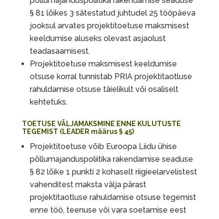
põllumajanduspoliitika rakendamise seaduse
§ 81 lõikes 3 sätestatud juhtudel 25 tööpäeva
jooksul arvates projektitoetuse maksmisest
keeldumise aluseks olevast asjaolust
teadasaamisest.
Projektitoetuse maksmisest keeldumise
otsuse korral tunnistab PRIA projektitaotluse
rahuldamise otsuse täielikult või osaliselt
kehtetuks.
TOETUSE VÄLJAMAKSMINE ENNE KULUTUSTE
TEGEMIST (LEADER määrus § 45)
Projektitoetuse võib Euroopa Liidu ühise
põllumajanduspoliitika rakendamise seaduse
§ 82 lõike 1 punkti 2 kohaselt riigieelarvelistest
vahenditest maksta välja pärast
projektitaotluse rahuldamise otsuse tegemist
enne töö, teenuse või vara soetamise eest