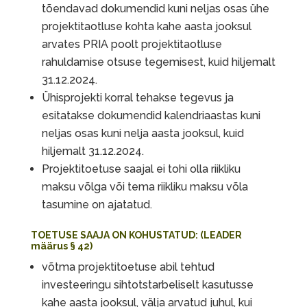
tõendavad dokumendid kuni neljas osas ühe
projektitaotluse kohta kahe aasta jooksul
arvates PRIA poolt projektitaotluse
rahuldamise otsuse tegemisest, kuid hiljemalt
31.12.2024.
Ühisprojekti korral tehakse tegevus ja
esitatakse dokumendid kalendriaastas kuni
neljas osas kuni nelja aasta jooksul, kuid
hiljemalt 31.12.2024.
Projektitoetuse saajal ei tohi olla riikliku
maksu võlga või tema riikliku maksu võla
tasumine on ajatatud.
TOETUSE SAAJA ON KOHUSTATUD: (LEADER
määrus § 42)
võtma projektitoetuse abil tehtud
investeeringu sihtotstarbeliselt kasutusse
kahe aasta jooksul, välja arvatud juhul, kui