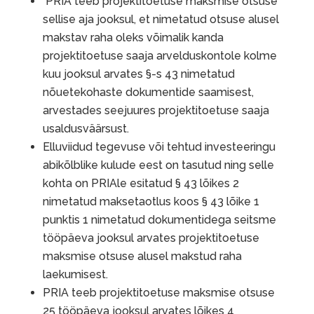
PRIA teeb projektitoetuse maksmise otsuse
sellise aja jooksul, et nimetatud otsuse alusel
makstav raha oleks võimalik kanda
projektitoetuse saaja arvelduskontole kolme
kuu jooksul arvates §-s 43 nimetatud
nõuetekohaste dokumentide saamisest,
arvestades seejuures projektitoetuse saaja
usaldusväärsust.
Elluviidud tegevuse või tehtud investeeringu
abikõlblike kulude eest on tasutud ning selle
kohta on PRIAle esitatud § 43 lõikes 2
nimetatud maksetaotlus koos § 43 lõike 1
punktis 1 nimetatud dokumentidega seitsme
tööpäeva jooksul arvates projektitoetuse
maksmise otsuse alusel makstud raha
laekumisest.
PRIA teeb projektitoetuse maksmise otsuse
25 tööpäeva jooksul arvates lõikes 4