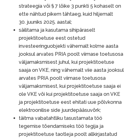
strateegia või § 7 lõike 3 punkti 5 kohaselt on
ette nähtud pikem tähtaeg, kuid hiljemalt
30. juuniks 2025. aastal;
säilitama ja kasutama sihipäraselt
projektitoetuse eest ostetud
investeeringuobjekti vähemalt kolme aasta
jooksul arvates PRIA poolt viimase toetusosa
väljamaksmisest juhul, kui projektitoetuse
saaja on VKE, ning vähemalt viie aasta jooksul
arvates PRIA poolt viimase toetusosa
väljamaksmisest, kui projektitoetuse saaja ei
ole VKE või kui projektitoetuse saaja on VKE
ja projektitoetuse eest ehitati uue põlvkonna
elektroonilise side juurdepääsuvõrk;
täitma vabatahtliku tasustamata töö
tegemise tõendamiseks töö tegija ja
projektitoetuse taotleja poolt allkirjastatud