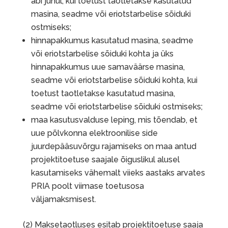
abi juhul, kui toetust taotletakse kasutatud
masina, seadme või eriotstarbelise sõiduki
ostmiseks;
hinnapakkumus kasutatud masina, seadme
või eriotstarbelise sõiduki kohta ja üks
hinnapakkumus uue samaväärse masina,
seadme või eriotstarbelise sõiduki kohta, kui
toetust taotletakse kasutatud masina,
seadme või eriotstarbelise sõiduki ostmiseks;
maa kasutusvalduse leping, mis tõendab, et
uue põlvkonna elektroonilise side
juurdepääsuvõrgu rajamiseks on maa antud
projektitoetuse saajale õiguslikul alusel
kasutamiseks vähemalt viieks aastaks arvates
PRIA poolt viimase toetusosa
väljamaksmisest.
(2) Maksetaotluses esitab projektitoetuse saaja