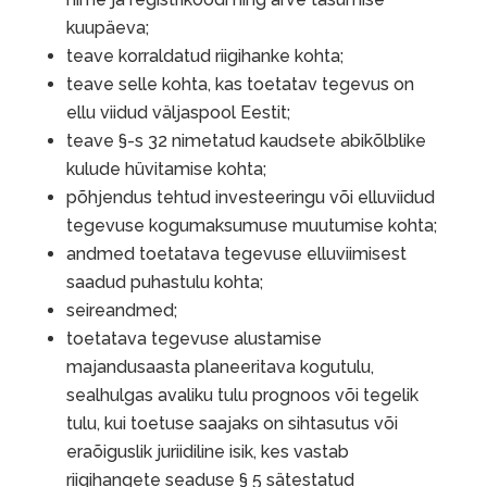
kuupäeva;
teave korraldatud riigihanke kohta;
teave selle kohta, kas toetatav tegevus on
ellu viidud väljaspool Eestit;
teave §-s 32 nimetatud kaudsete abikõlblike
kulude hüvitamise kohta;
põhjendus tehtud investeeringu või elluviidud
tegevuse kogumaksumuse muutumise kohta;
andmed toetatava tegevuse elluviimisest
saadud puhastulu kohta;
seireandmed;
toetatava tegevuse alustamise
majandusaasta planeeritava kogutulu,
sealhulgas avaliku tulu prognoos või tegelik
tulu, kui toetuse saajaks on sihtasutus või
eraõiguslik juriidiline isik, kes vastab
riigihangete seaduse § 5 sätestatud