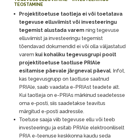
TEOSTAMINE
Projektitoetuse taotleja ei või toetatava
tegevuse elluviimist või investeeringu
tegemist alustada varem
ning tegevuse
elluviimist ja investeeringu tegemist
tõendavad dokumendid ei või olla väljastatud
varem
kui kohaliku tegevusgrupi poolt
projektitoetuse taotluse PRIAle
esitamise päevale järgneval päeval
. Infot,
kas tegevusgrupp on taotluse saatnud
PRIAle, saab vaadata e-PRIAst teadete alt.
Kui taotleja on e-PRIAs märkinud seadetesse
oma e-posti, siis saadetakse teavitus
märgitud e-posti aadressile.
Toetuse saaja viib tegevuse ellu või teeb
investeeringu ja esitab PRIAle elektrooniliselt
PRIA e-teenuse keskkonna kaudu seda