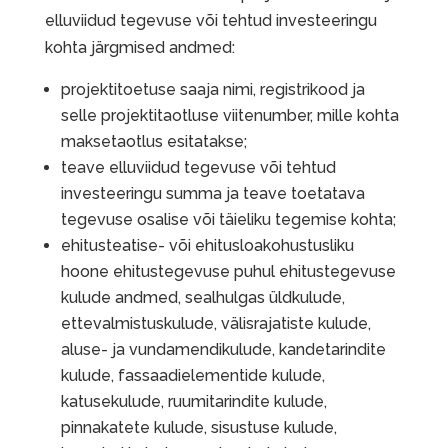
elluviidud tegevuse või tehtud investeeringu
kohta järgmised andmed:
projektitoetuse saaja nimi, registrikood ja
selle projektitaotluse viitenumber, mille kohta
maksetaotlus esitatakse;
teave elluviidud tegevuse või tehtud
investeeringu summa ja teave toetatava
tegevuse osalise või täieliku tegemise kohta;
ehitusteatise- või ehitusloakohustusliku
hoone ehitustegevuse puhul ehitustegevuse
kulude andmed, sealhulgas üldkulude,
ettevalmistuskulude, välisrajatiste kulude,
aluse- ja vundamendikulude, kandetarindite
kulude, fassaadielementide kulude,
katusekulude, ruumitarindite kulude,
pinnakatete kulude, sisustuse kulude,