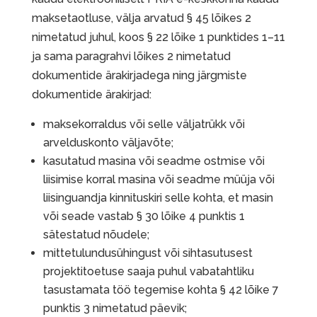
maksetaotluse, välja arvatud § 45 lõikes 2
nimetatud juhul, koos § 22 lõike 1 punktides 1–11
ja sama paragrahvi lõikes 2 nimetatud
dokumentide ärakirjadega ning järgmiste
dokumentide ärakirjad:
maksekorraldus või selle väljatrükk või
arvelduskonto väljavõte;
kasutatud masina või seadme ostmise või
liisimise korral masina või seadme müüja või
liisinguandja kinnituskiri selle kohta, et masin
või seade vastab § 30 lõike 4 punktis 1
sätestatud nõudele;
mittetulundusühingust või sihtasutusest
projektitoetuse saaja puhul vabatahtliku
tasustamata töö tegemise kohta § 42 lõike 7
punktis 3 nimetatud päevik;