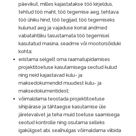
päevikut, milles kajastatakse töö kirjeldus,
tehtud töö maht, töö tegemise aeg, tehtava
töö ühiku hind, töö tegijad, töö tegemiseks
kulunud aeg ja vajaduse korral andmed
vabatahtliku tasustamata töö tegemisel
kasutatud masina, seadme või mootorsõiduki
kohta;
eristama selgelt oma raamatupidamises
projektitoetuse kasutamisega seotud kulud
ning neid kajastavad kulu- ja
maksedokumendid muudest kulu- ja
maksedokumentidest;
võimaldama teostada projektitoetuse
sihipärase ja tähtaegse kasutamise üle
järelevalvet ja teha muid toetuse saamisega
seotud kontrolle ning osutama selleks
igakülgset abi, sealhulgas võimaldama viibida