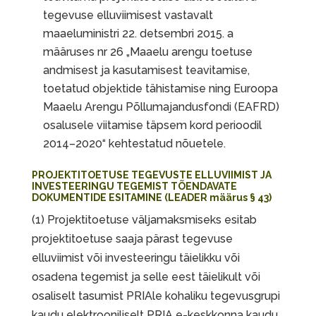
tegevuse elluviimisest vastavalt
maaeluministri 22. detsembri 2015. a
määruses nr 26 „Maaelu arengu toetuse
andmisest ja kasutamisest teavitamise,
toetatud objektide tähistamise ning Euroopa
Maaelu Arengu Põllumajandusfondi (EAFRD)
osalusele viitamise täpsem kord perioodil
2014–2020“ kehtestatud nõuetele.
PROJEKTITOETUSE TEGEVUSTE ELLUVIIMIST JA
INVESTEERINGU TEGEMIST TÕENDAVATE
DOKUMENTIDE ESITAMINE (LEADER määrus § 43)
(1) Projektitoetuse väljamaksmiseks esitab
projektitoetuse saaja pärast tegevuse
elluviimist või investeeringu täielikku või
osadena tegemist ja selle eest täielikult või
osaliselt tasumist PRIAle kohaliku tegevusgrupi
kaudu elektrooniliselt PRIA e-keskkonna kaudu