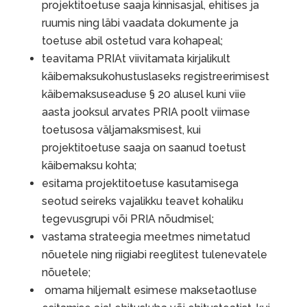
projektitoetuse saaja kinnisasjal, ehitises ja
ruumis ning läbi vaadata dokumente ja
toetuse abil ostetud vara kohapeal;
teavitama PRIAt viivitamata kirjalikult
käibemaksukohustuslaseks registreerimisest
käibemaksuseaduse § 20 alusel kuni viie
aasta jooksul arvates PRIA poolt viimase
toetusosa väljamaksmisest, kui
projektitoetuse saaja on saanud toetust
käibemaksu kohta;
esitama projektitoetuse kasutamisega
seotud seireks vajalikku teavet kohaliku
tegevusgrupi või PRIA nõudmisel;
vastama strateegia meetmes nimetatud
nõuetele ning riigiabi reeglitest tulenevatele
nõuetele;
omama hiljemalt esimese maksetaotluse