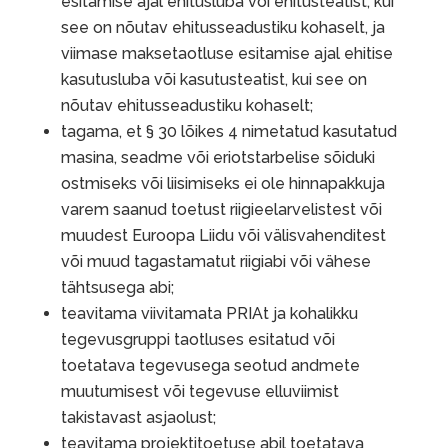
esitamise ajal ehitusluba või ehitusteatist, kui
see on nõutav ehitusseadustiku kohaselt, ja
viimase maksetaotluse esitamise ajal ehitise
kasutusluba või kasutusteatist, kui see on
nõutav ehitusseadustiku kohaselt;
tagama, et § 30 lõikes 4 nimetatud kasutatud
masina, seadme või eriotstarbelise sõiduki
ostmiseks või liisimiseks ei ole hinnapakkuja
varem saanud toetust riigieelarvelistest või
muudest Euroopa Liidu või välisvahenditest
või muud tagastamatut riigiabi või vähese
tähtsusega abi;
teavitama viivitamata PRIAt ja kohalikku
tegevusgruppi taotluses esitatud või
toetatava tegevusega seotud andmete
muutumisest või tegevuse elluviimist
takistavast asjaolust;
teavitama projektitoetuse abil toetatava