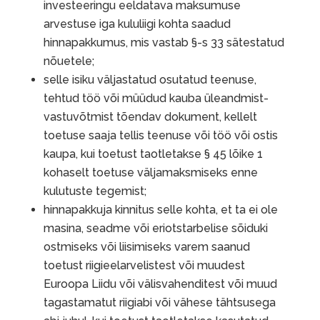
investeeringu eeldatava maksumuse
arvestuse iga kululiigi kohta saadud
hinnapakkumus, mis vastab §-s 33 sätestatud
nõuetele;
selle isiku väljastatud osutatud teenuse,
tehtud töö või müüdud kauba üleandmist-
vastuvõtmist tõendav dokument, kellelt
toetuse saaja tellis teenuse või töö või ostis
kaupa, kui toetust taotletakse § 45 lõike 1
kohaselt toetuse väljamaksmiseks enne
kulutuste tegemist;
hinnapakkuja kinnitus selle kohta, et ta ei ole
masina, seadme või eriotstarbelise sõiduki
ostmiseks või liisimiseks varem saanud
toetust riigieelarvelistest või muudest
Euroopa Liidu või välisvahenditest või muud
tagastamatut riigiabi või vähese tähtsusega