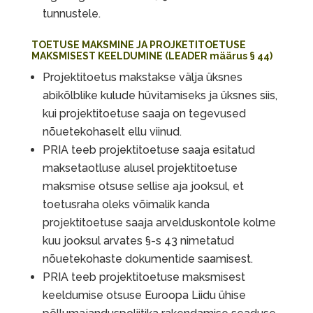
tunnustele.
TOETUSE MAKSMINE JA PROJKETITOETUSE
MAKSMISEST KEELDUMINE (LEADER määrus § 44)
Projektitoetus makstakse välja üksnes
abikõlblike kulude hüvitamiseks ja üksnes siis,
kui projektitoetuse saaja on tegevused
nõuetekohaselt ellu viinud.
PRIA teeb projektitoetuse saaja esitatud
maksetaotluse alusel projektitoetuse
maksmise otsuse sellise aja jooksul, et
toetusraha oleks võimalik kanda
projektitoetuse saaja arvelduskontole kolme
kuu jooksul arvates §-s 43 nimetatud
nõuetekohaste dokumentide saamisest.
PRIA teeb projektitoetuse maksmisest
keeldumise otsuse Euroopa Liidu ühise