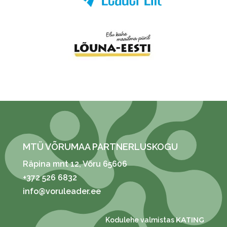
MTÜ VÕRUMAA PARTNERLUSKOGU
Räpina mnt 12
, Võru 65606
+372 526 6832
info@voruleader.ee
KATING
Kodulehe valmistas