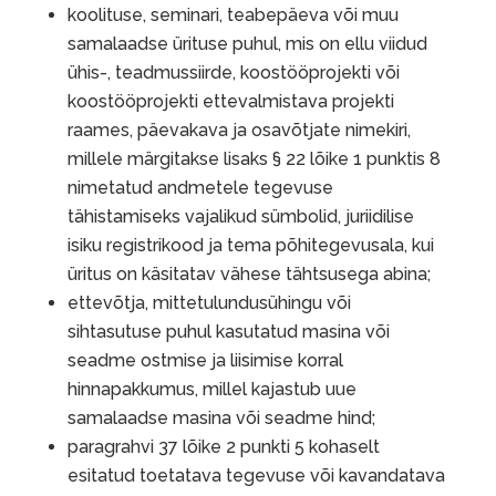
koolituse, seminari, teabepäeva või muu
samalaadse ürituse puhul, mis on ellu viidud
ühis-, teadmussiirde, koostööprojekti või
koostööprojekti ettevalmistava projekti
raames, päevakava ja osavõtjate nimekiri,
millele märgitakse lisaks § 22 lõike 1 punktis 8
nimetatud andmetele tegevuse
tähistamiseks vajalikud sümbolid, juriidilise
isiku registrikood ja tema põhitegevusala, kui
üritus on käsitatav vähese tähtsusega abina;
ettevõtja, mittetulundusühingu või
sihtasutuse puhul kasutatud masina või
seadme ostmise ja liisimise korral
hinnapakkumus, millel kajastub uue
samalaadse masina või seadme hind;
paragrahvi 37 lõike 2 punkti 5 kohaselt
esitatud toetatava tegevuse või kavandatava