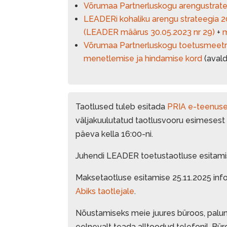
Võrumaa Partnerluskogu arengustrat
LEADERi kohaliku arengu strateegia
(LEADER määrus 30.05.2023 nr 29)
+
m
Võrumaa Partnerluskogu toetusmeetm
menetlemise ja hindamise kord
(avald
Taotlused tuleb esitada
PRIA e-teenus
väljakuulutatud taotlusvooru esimesest
päeva kella 16:00-ni.
Juhendi LEADER toetustaotluse esitami
Maksetaotluse esitamise 25.11.2025 info
Abiks taotlejale
.
Nõustamiseks meie juures büroos, palun 
eelnevalt teada alltoodud telefonil. Bü