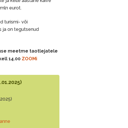
le ja kelle aastane käive
 mln eurot.
 turismi- või
 ja on tegutsenud
use meetme taotlejatele
kell 14.00
ZOOMi
.01.2025)
.2025)
kanne