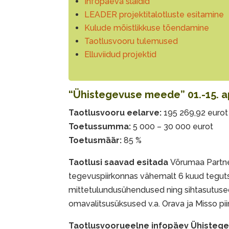
Infopäeva
slaidid
LEADER projektitalotluste esitamine
Kulude mõistlikkuse tõendamine
Taotlusvooru tulemused
Elluviidud projektid
“Ühistegevuse meede” 01.-15. apr
Taotlusvooru eelarve:
195 269,92 eurot
Toetussumma:
5 000 – 30 000 eurot
Toetusmäär:
85 %
Taotlusi saavad esitada
Võrumaa Partn
tegevuspiirkonnas vähemalt 6 kuud tegu
mittetulundusühendused ning sihtasutused
omavalitsusüksused v.a. Orava ja Misso pii
Taotlusvoorueelne infopäev Ühiste