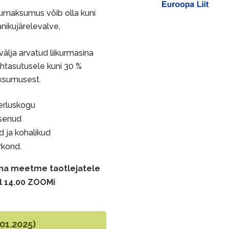
umaksumus võib olla kuni
ikujärelevalve,
välja arvatud liikurmasina
ihtasutusele kuni 30 %
aksumusest.
erluskogu
tsenud
 ja kohalikud
rkond.
na meetme taotlejatele
ll 14.00 ZOOMi
01.2025)