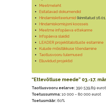
Meetmeleht
Esitatavad dokumendid
Hindamiskriteeriumid
(kinnitatud 16.01
Hindamiskomisjoni koosseis
Meetme infopäeva ettekanne
Infopäeva slaidid
LEADER projektitalotluste esitamine
Kulude mõistlikkuse tõendamine
Taotlusvooru tulemused
Elluviidud projektid
“Ettevõtluse meede” 03.-17. märt
Taotlusvooru eelarve:
390 539,89 euro
Toetussumma:
10 000 – 80 000 eurot
Toetusmäär:
60%