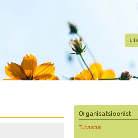
LII
Organisatsioonist
Tutvustus