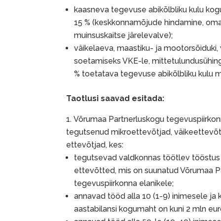
kaasneva tegevuse abikõlbliku kulu kog
15 % (keskkonnamõjude hindamine, oman
muinsuskaitse järelevalve);
väikelaeva, maastiku- ja mootorsõiduki, 
soetamiseks VKE-le, mittetulundusühingu
% toetatava tegevuse abikõlbliku kulu
Taotlusi saavad esitada:
Võrumaa Partnerluskogu tegevuspiirkon
tegutsenud mikroettevõtjad, väikeettevõtja
ettevõtjad, kes:
tegutsevad valdkonnas töötlev tööstus
ettevõtted, mis on suunatud Võrumaa P
tegevuspiirkonna elanikele;
annavad tööd alla 10 (1-9) inimesele ja 
aastabilansi kogumaht on kuni 2 mln eur