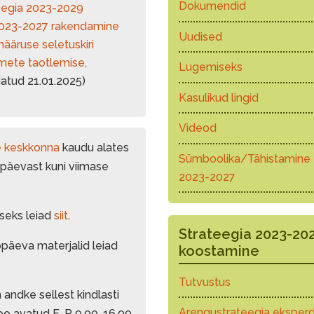
Dokumendid
eegia 2023-2029
 2023-2027 rakendamine
Uudised
ääruse seletuskiri
ete taotlemise,
Lugemiseks
atud 21.01.2025)
Kasulikud lingid
Videod
e keskkonna
kaudu alates
Sümboolika/Tähistamine
 päevast kuni viimase
2023-2027
seks leiad
siit
.
Strateegia 2023-20
päeva materjalid leiad
koostamine
Tutvustus
andke sellest kindlasti
Arengustrateegia eksperd
roo avatud E-R 9.00-16.00.