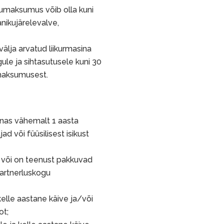
umaksumus võib olla kuni
ikujärelevalve,
välja arvatud liikurmasina
le ja sihtasutusele kuni 30
 maksumusest.
nas vähemalt 1 aasta
d või füüsilisest isikust
 või on teenust pakkuvad
artnerluskogu
kelle aastane käive ja/või
ot;