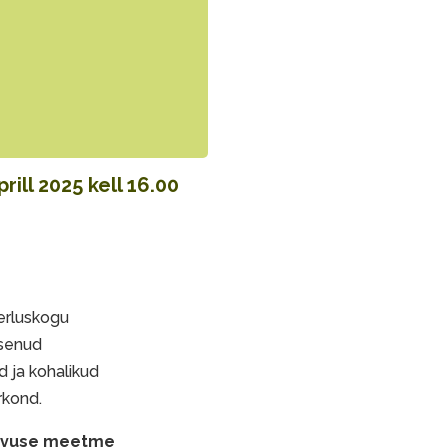
ill 2025 kell 16.00
erluskogu
tsenud
 ja kohalikud
rkond.
gevuse meetme