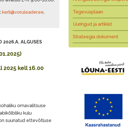
Tegevusplaan
t
kerli@voruleader.ee
,
Uuringud ja artiklid
Strateegia dokument
 2026.A. ALGUSES
01.2025)
 2025 kell 16.00
 kohaliku omavalitsuse
bikõlbliku kulu
on suunatud ettevõtluse