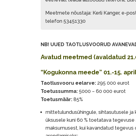
Meetmete nõustaja: Kerli Kanger, e-pos
telefon 53451330
NB! UUED TAOTLUSVOORUD AVANEVAD
Avatud meetmed
(avaldatud 21.
“Kogukonna meede” 01.-15. aprill
Taotlusvooru eelarve:
295 000 eurot
Toetussumma:
5000 – 60 000 eurot
Toetusmäär:
85%
mittetulundusühingule, sihtasutusele ja
üksusele kuni 60 % toetatava tegevuse a
maksumusest, kui kavandatud tegevus 
arendamiseks;