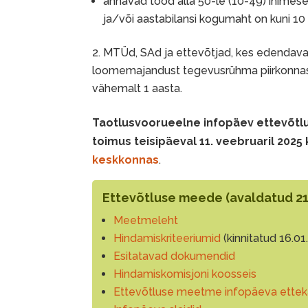
annavad tööd alla 50-le (10-49) inimese
ja/või aastabilansi kogumaht on kuni 10
MTÜd, SAd ja ettevõtjad, kes edendavad
loomemajandust tegevusrühma piirkonnas
vähemalt 1 aasta.
Taotlusvoorueelne infopäev ettevõtl
toimus teisipäeval 11. veebruaril 2025 
keskkonnas
.
Ettevõtluse meede
(avaldatud 21
Meetmel
eht
Hindamiskriteeriumid
(kinnitatud 16.01
Esitatavad dokumendid
Hindamiskomisjoni koosseis
Ettevõtluse meetme infopäeva ette