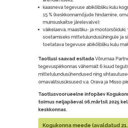
kaasneva tegevuse abikõlbliku kulu kog
15 % (keskkonnamõjude hindamine, oman
muinsuskaitse järelevalve);
väikelaeva, maastiku- ja mootorsõiduki, 
soetamiseks mittetulundusühingule ja s
toetatava tegevuse abikõlbliku kulu m
Taotlusi saavad esitada
Võrumaa Partn
tegevuspiirkonnas vähemalt 6 kuud tegu
mittetulundusühendused ning sihtasutused
omavalitsusüksused v.a. Orava ja Misso pii
Taotlusvoorueelne infopäev Kogukon
toimus neljapäeval 06.märtsil 2025 ke
keskkonnas
.
Kogukonna meede
(avaldatud 21.