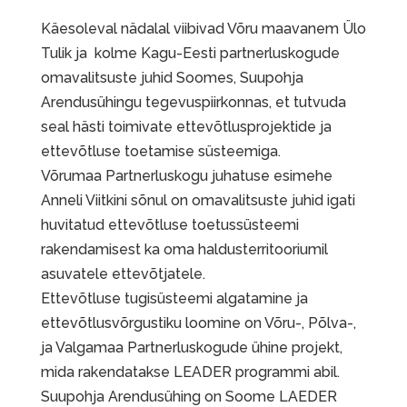
Käesoleval nädalal viibivad Võru maavanem Ülo
Tulik ja kolme Kagu-Eesti partnerluskogude
omavalitsuste juhid Soomes, Suupohja
Arendusühingu tegevuspiirkonnas, et tutvuda
seal hästi toimivate ettevõtlusprojektide ja
ettevõtluse toetamise süsteemiga.
Võrumaa Partnerluskogu juhatuse esimehe
Anneli Viitkini sõnul on omavalitsuste juhid igati
huvitatud ettevõtluse toetussüsteemi
rakendamisest ka oma haldusterritooriumil
asuvatele ettevõtjatele.
Ettevõtluse tugisüsteemi algatamine ja
ettevõtlusvõrgustiku loomine on Võru-, Põlva-,
ja Valgamaa Partnerluskogude ühine projekt,
mida rakendatakse LEADER programmi abil.
Suupohja Arendusühing on Soome LAEDER