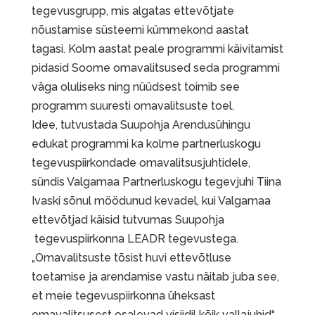
tegevusgrupp, mis algatas ettevõtjate
nõustamise süsteemi kümmekond aastat
tagasi. Kolm aastat peale programmi käivitamist
pidasid Soome omavalitsused seda programmi
väga oluliseks ning nüüdsest toimib see
programm suuresti omavalitsuste toel.
Idee, tutvustada Suupohja Arendusühingu
edukat programmi ka kolme partnerluskogu
tegevuspiirkondade omavalitsusjuhtidele,
sündis Valgamaa Partnerluskogu tegevjuhi Tiina
Ivaski sõnul möödunud kevadel, kui Valgamaa
ettevõtjad käisid tutvumas Suupohja
tegevuspiirkonna LEADR tegevustega.
„Omavalitsuste tõsist huvi ettevõtluse
toetamise ja arendamise vastu näitab juba see,
et meie tegevuspiirkonna üheksast
omavalitsusest osalevad visiidil kõik vallajuhid“,