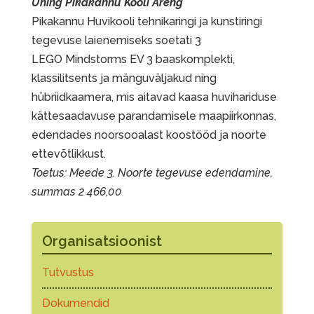
Ühing Pikakannu Kooli Areng
Pikakannu Huvikooli tehnikaringi ja kunstiringi
tegevuse laienemiseks soetati 3
LEGO Mindstorms EV 3 baaskomplekti,
klassilitsents ja mänguväljakud ning
hübriidkaamera, mis aitavad kaasa huvihariduse
kättesaadavuse parandamisele maapiirkonnas,
edendades noorsooalast koostööd ja noorte
ettevõtlikkust.
Toetus: Meede 3. Noorte tegevuse edendamine,
summas 2 466,00
Organisatsioonist
Tutvustus
Dokumendid