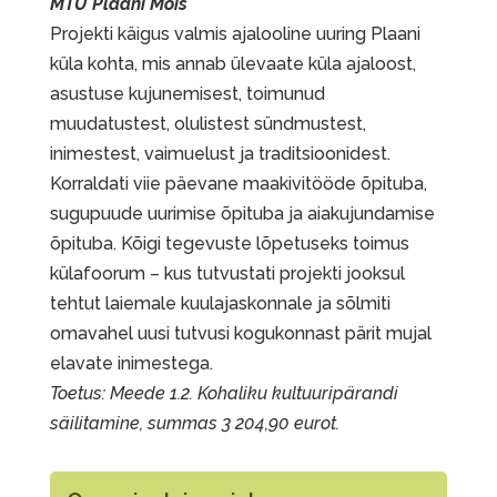
MTÜ Plaani Mõis
Projekti käigus valmis ajalooline uuring Plaani
küla kohta, mis annab ülevaate küla ajaloost,
asustuse kujunemisest, toimunud
muudatustest, olulistest sündmustest,
inimestest, vaimuelust ja traditsioonidest.
Korraldati viie päevane maakivitööde õpituba,
sugupuude uurimise õpituba ja aiakujundamise
õpituba. Kõigi tegevuste lõpetuseks toimus
külafoorum – kus tutvustati projekti jooksul
tehtut laiemale kuulajaskonnale ja sõlmiti
omavahel uusi tutvusi kogukonnast pärit mujal
elavate inimestega.
Toetus: Meede 1.2. Kohaliku kultuuripärandi
säilitamine, summas 3 204,90 eurot.