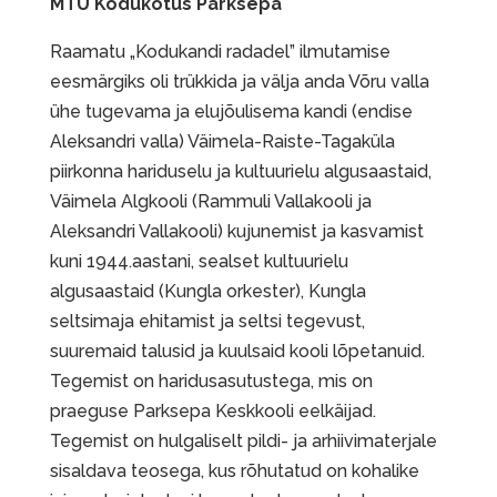
MTÜ Kodukotus Parksepa
Raamatu „Kodukandi radadel” ilmutamise
eesmärgiks oli trükkida ja välja anda Võru valla
ühe tugevama ja elujõulisema kandi (endise
Aleksandri valla) Väimela-Raiste-Tagaküla
piirkonna hariduselu ja kultuurielu algusaastaid,
Väimela Algkooli (Rammuli Vallakooli ja
Aleksandri Vallakooli) kujunemist ja kasvamist
kuni 1944.aastani, sealset kultuurielu
algusaastaid (Kungla orkester), Kungla
seltsimaja ehitamist ja seltsi tegevust,
suuremaid talusid ja kuulsaid kooli lõpetanuid.
Tegemist on haridusasutustega, mis on
praeguse Parksepa Keskkooli eelkäijad.
Tegemist on hulgaliselt pildi- ja arhiivimaterjale
sisaldava teosega, kus rõhutatud on kohalike