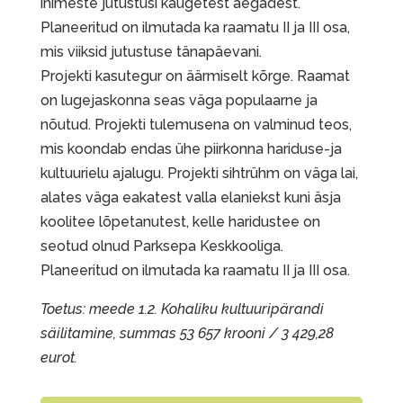
inimeste jutustusi kaugetest aegadest.
Planeeritud on ilmutada ka raamatu II ja III osa,
mis viiksid jutustuse tänapäevani.
Projekti kasutegur on äärmiselt kõrge. Raamat
on lugejaskonna seas väga populaarne ja
nõutud. Projekti tulemusena on valminud teos,
mis koondab endas ühe piirkonna hariduse-ja
kultuurielu ajalugu. Projekti sihtrühm on väga lai,
alates väga eakatest valla elaniekst kuni äsja
koolitee lõpetanutest, kelle haridustee on
seotud olnud Parksepa Keskkooliga.
Planeeritud on ilmutada ka raamatu II ja III osa.
Toetus: meede 1.2. Kohaliku kultuuripärandi
säilitamine, summas 53 657 krooni / 3 429,28
eurot.