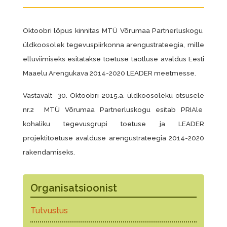
Oktoobri lõpus kinnitas MTÜ Võrumaa Partnerluskogu
üldkoosolek tegevuspiirkonna arengustrateegia, mille
elluviimiseks esitatakse toetuse taotluse avaldus Eesti
Maaelu Arengukava 2014-2020 LEADER meetmesse.
Vastavalt 30. Oktoobri 2015.a. üldkoosoleku otsusele
nr.2 MTÜ Võrumaa Partnerluskogu esitab PRIAle
kohaliku tegevusgrupi toetuse ja LEADER
projektitoetuse avalduse arengustrateegia 2014-2020
rakendamiseks.
Organisatsioonist
Tutvustus