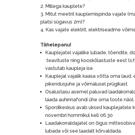
Millega kauplete?
Mitut meetrit kauplemispinda vajate (ma
platsi sügavus 2m)?
Kas vajate elektrit, elektriseadme võim
Tähelepanu!
Kauplejatel vajalike lubade, tõendite, 
teavituste ning kooskõlastuste eest (s.h
vastutab kaupleja ise.
Kauplejal vajalik kaasa võtta oma laud, e
pikendusjuhe ja võimalusel prügikast.
Osalustasu asemel paluvad laadakorrald
laada auhinnafondi ühe oma toote näol.
Spordikeskus avab uksed kauplejatele k
novembri hommikul kell 06.30
Laadakorraldajatel on õigus mittesobiv
lubada või see laadalt kõrvaldada.