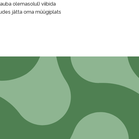
auba olemasolul) viibida
ahkudes jätta oma müügiplats