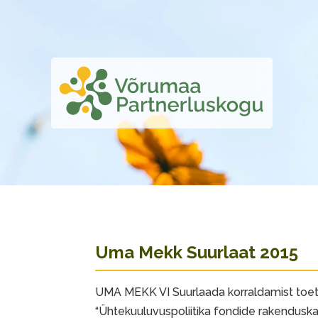
Uma Mekk Suurlaat 2015
UMA MEKK VI Suurlaada korraldamist toe
“Ühtekuuluvuspoliitika fondide rakendusk