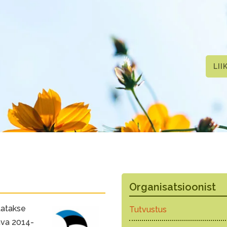
LII
Organisatsioonist
tatakse
Tutvustus
ava 2014-