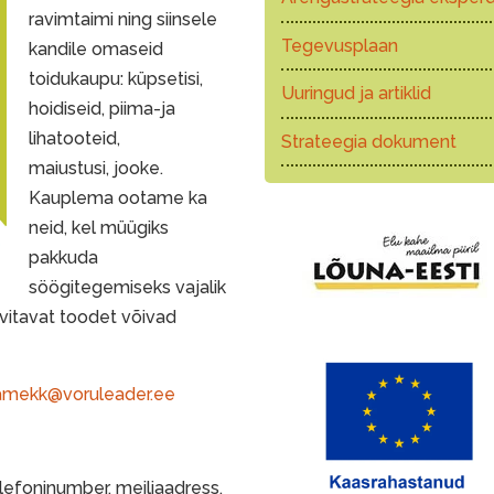
ravimtaimi ning siinsele
Tegevusplaan
kandile omaseid
toidukaupu: küpsetisi,
Uuringud ja artiklid
hoidiseid, piima-ja
lihatooteid,
Strateegia dokument
maiustusi, jooke.
Kauplema ootame ka
neid, kel müügiks
pakkuda
söögitegemiseks vajalik
huvitavat toodet võivad
mekk@voruleader.ee
elefoninumber, meiliaadress.