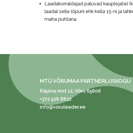
Laadakorraldajad paluvad kauplejatel (k
laadal selle lõpuni ehk kella 15-ni ja l
maha puhtana.
MTÜ VÕRUMAA PARTNERLUSKOGU
Räpina mnt 12
, Võru 65606
+372 526 6832
info@voruleader.ee