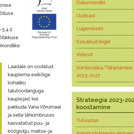
Dokumendid
skmise
võtluse
Uudised
Lugemiseks
5.4.2.
õtlikkuse
Kasulikud lingid
rkondlike
Videod
Laadale on oodatud
Sümboolika/Tähistamine
kauplema eelkõige
2023-2027
kohaliku
talutoodanguga
kauplejad, kel
Strateegia 2023-20
koostamine
pakkuda Vana Võrumaal
ja selle lähiümbruses
Tutvustus
kasvatatud puu- ja
köögivilju, maitse-ja
Arengustrateegia eksperd