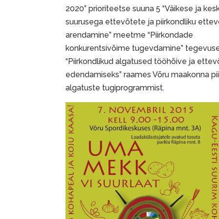
2020” prioriteetse suuna 5 “Väikese ja ke
suurusega ettevõtete ja piirkondliku ette
arendamine” meetme “Piirkondade
konkurentsivõime tugevdamine” tegevuse 
“Piirkondlikud algatused tööhõive ja ettev
edendamiseks” raames Võru maakonna pii
algatuste tugiprogrammist.