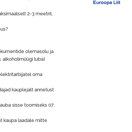
ksimaalselt 2-3 meetrit,
sus?
dokumentide olemasolu ja
. alkoholimüügi luba)
lektritarbijatel oma
ajad kauplejalt annetust
auba sisse toomiseks 07.
at kaupa laadale mitte