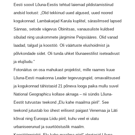
Eesti soovil Lõuna-Eestis tehtud laiemad pildistamistiirud
andsid lootust: „Olid tekkinud uued algused, uued noored
kogukonnad. Lambakarjad Karula kuplitel, särasilmsed lapsed
Sännas, setode vägevus Obinitsas, vanausuliste kuldsed
sibulad ning usukommete järgimine Peipsiääres. Olid vanad
laadad, talgud ja koostöö. Oli väärtuste elushoidmist ja
põlvkondade sidet. Oli tunda uhket lõunaeestilist iseteadvust
ja elujõudu.“
Fotonäitus on osa mahukast projektist, mille raames kuue
Lõuna-Eesti maakonna Leader tegevusgrupid, omavalitsused
ja kogukonnad tähistasid 21 põneva looga paika mullu suvel
National Geographicu kollase aknaga – nii sündis Lõuna-
Eestit tutvustav teekond „Elu kahe maailma piiril“. See
teekond jutustab loo ühest erilisest paigast Venemaa ja Läti
kõrval ning Euroopa Liidu piiril, kuhu veel ei ulatu
urbaniseerunud ja suurtööstuslik maailm.
Koostööprojekti „Elu kahe maailma piiril“ algatasid Lõuna-