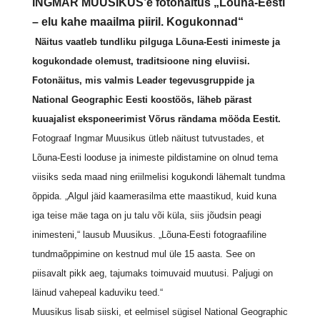
INGMAR MUUSIKUS’e fotonäitus „Lõuna-Eesti
– elu kahe maailma piiril. Kogukonnad“
Näitus vaatleb tundliku pilguga Lõuna-Eesti inimeste ja
kogukondade olemust, traditsioone ning eluviisi.
Fotonäitus, mis valmis Leader tegevusgruppide ja
National Geographic Eesti koostöös, läheb pärast
kuuajalist eksponeerimist Võrus rändama mööda Eestit.
Fotograaf Ingmar Muusikus ütleb näitust tutvustades, et
Lõuna-Eesti looduse ja inimeste pildistamine on olnud tema
viisiks seda maad ning eriilmelisi kogukondi lähemalt tundma
õppida. „Algul jäid kaamerasilma ette maastikud, kuid kuna
iga teise mäe taga on ju talu või küla, siis jõudsin peagi
inimesteni,“ lausub Muusikus. „Lõuna-Eesti fotograafiline
tundmaõppimine on kestnud mul üle 15 aasta. See on
piisavalt pikk aeg, tajumaks toimuvaid muutusi. Paljugi on
läinud vahepeal kaduviku teed.“
Muusikus lisab siiski, et eelmisel sügisel National Geographic