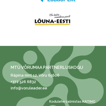
MTÜ VÕRUMAA PARTNERLUSKOGU
Räpina mnt 12
, Võru 65606
+372 526 6832
info@voruleader.ee
KATING
Kodulehe valmistas