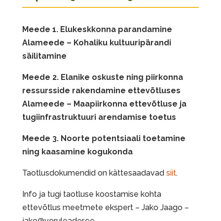
Meede 1. Elukeskkonna parandamine
Alameede – Kohaliku kultuuripärandi
säilitamine
Meede 2. Elanike oskuste ning piirkonna
ressursside rakendamine ettevõtluses
Alameede – Maapiirkonna ettevõtluse ja
tugiinfrastruktuuri arendamise toetus
Meede 3. Noorte potentsiaali toetamine
ning kaasamine kogukonda
Taotlusdokumendid on kättesaadavad
siit
.
Info ja tugi taotluse koostamise kohta
ettevõtlus meetmete ekspert – Jako Jaago –
jako@voruleader.ee