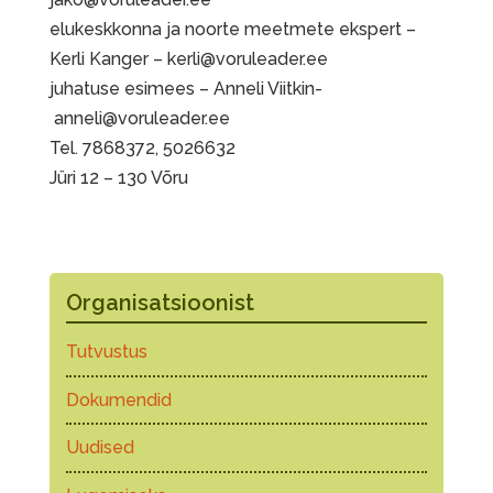
elukeskkonna ja noorte meetmete ekspert –
Kerli Kanger – kerli@voruleader.ee
juhatuse esimees – Anneli Viitkin-
anneli@voruleader.ee
Tel. 7868372, 5026632
Jüri 12 – 130 Võru
Organisatsioonist
Tutvustus
Dokumendid
Uudised