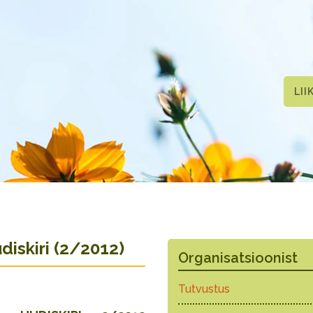
LII
iskiri (2/2012)
Organisatsioonist
Tutvustus