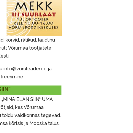
, korvid, rätikud, laudlinu
inult Võrumaa tootjatele
esti.
du info@voruleader.ee ja
streerimine
IIN“
as „MINA ELAN SIIN“ UMA
õtjaid, kes Võrumaa
u toidu valdkonnas tegevad.
ämsa kõrtsis ja Mooska talus.