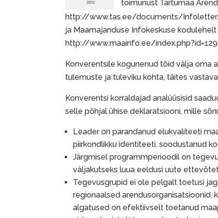
toimunust Tartumaa Arendu
http://www.tas.ee/documents/Infolett
ja Maamajanduse Infokeskuse kodulehelt
http://www.maainfo.ee/index.php?id=1
Konverentsile kogunenud tõid välja oma
tulemuste ja tuleviku kohta, täites vastava
Konverentsi korraldajad analüüsisid saadu
selle põhjal ühise deklaratsiooni, mille sõ
Leader on parandanud elukvaliteeti ma
piirkondlikku identiteeti, soodustanud k
Järgmisel programmperioodil on tegev
väljakutseks luua eeldusi uute ettevõte
Tegevusgrupid ei ole pelgalt toetusi ja
regionaalsed arendusorganisatsioonid, 
algatused on efektiivselt toetanud maa