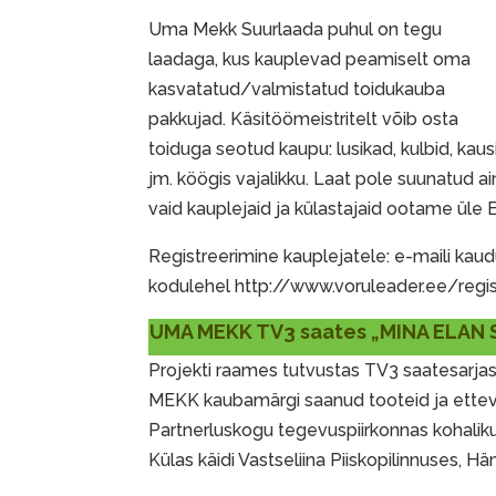
Uma Mekk Suurlaada puhul on tegu
laadaga, kus kauplevad peamiselt oma
kasvatatud/valmistatud toidukauba
pakkujad. Käsitöömeistritelt võib osta
toiduga seotud kaupu: lusikad, kulbid, kausid
jm. köögis vajalikku. Laat pole suunatud a
vaid kauplejaid ja külastajaid ootame üle E
Registreerimine kauplejatele: e-maili kau
kodulehel http://www.voruleader.ee/regi
UMA MEKK TV3 saates „MINA ELAN S
Projekti raames tutvustas TV3 saatesarj
MEKK kaubamärgi saanud tooteid ja ettev
Partnerluskogu tegevuspiirkonnas kohalik
Külas käidi Vastseliina Piiskopilinnuses, H