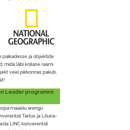
e paikadesse ja objektide
d, mida läbi kollase raami
jekt veel piirkonnas pakub,
lt!
oon Leader programmi
uroopa maaelu arengu
verentsil Tartus ja Lõuna-
geda LINC konverentsil