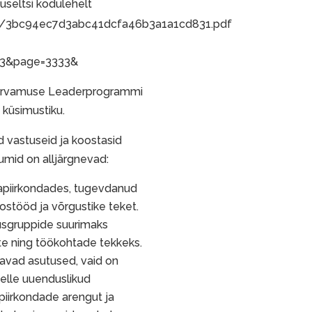
seltsi kodulehelt
er/3bc94ec7d3abc41dcfa46b3a1a1cd831.pdf
293&page=3333&
 arvamuse Leaderprogrammi
 küsimustiku.
d vastuseid ja koostasid
numid on alljärgnevad:
apiirkondades, tugevdanud
oostööd ja võrgustike teket.
usgruppide suurimaks
te ning töökohtade tekkeks.
gavad asutused, vaid on
kelle uuenduslikud
piirkondade arengut ja