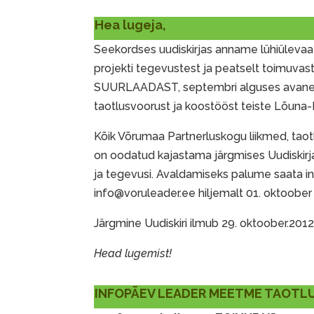
Hea lugeja,
Seekordses uudiskirjas anname lühiülev
projekti tegevustest ja peatselt toimuva
SUURLAADAST, septembri alguses avaneva
taotlusvoorust ja koostööst teiste Lõuna
Kõik Võrumaa Partnerluskogu liikmed, taot
on oodatud kajastama järgmises Uudiskirja
ja tegevusi. Avaldamiseks palume saata in
info@voruleader.ee hiljemalt 01. oktoober
Järgmine Uudiskiri ilmub 29. oktoober.2012
Head lugemist!
INFOPÄEV LEADER MEETME TAOTLU