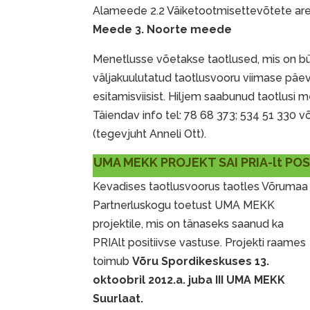
Alameede 2.2 Väiketootmisettevõtete a
Meede 3. Noorte meede
Menetlusse võetakse taotlused, mis on b
väljakuulutatud taotlusvooru viimase päe
esitamisviisist. Hiljem saabunud taotlusi 
Täiendav info tel: 78 68 373; 534 51 330 v
(tegevjuht Anneli Ott).
UMA MEKK PROJEKT SAI PRIA-lt PO
Kevadises taotlusvoorus taotles Võrumaa
Partnerluskogu toetust UMA MEKK
projektile, mis on tänaseks saanud ka
PRIAlt positiivse vastuse. Projekti raames
toimub
Võru Spordikeskuses 13.
oktoobril 2012.a. juba III UMA MEKK
Suurlaat.