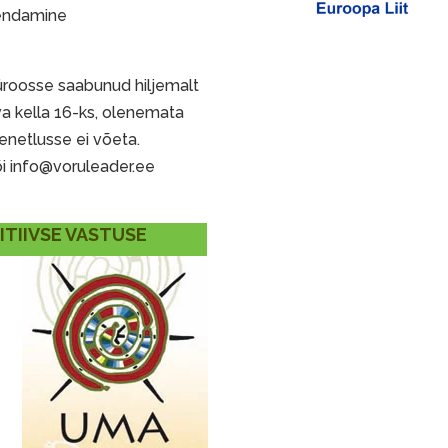
rendamine
üroosse saabunud hiljemalt
va kella 16-ks, olenemata
menetlusse ei võeta.
õi info@voruleader.ee
SITIIVSE VASTUSE