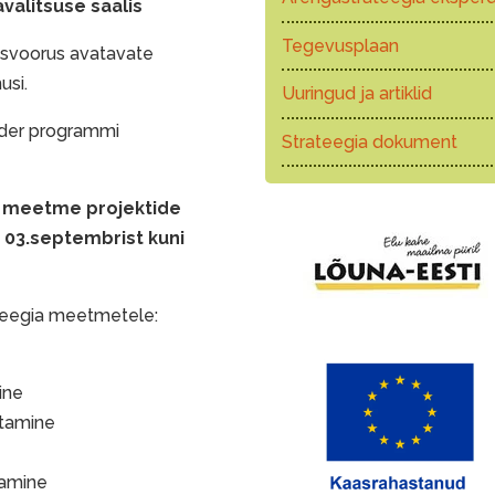
avalitsuse saalis
Tegevusplaan
usvoorus avatavate
usi.
Uuringud ja artiklid
ader programmi
Strateegia dokument
 meetme projektide
s 03.septembrist kuni
ateegia meetmetele:
ine
itamine
damine