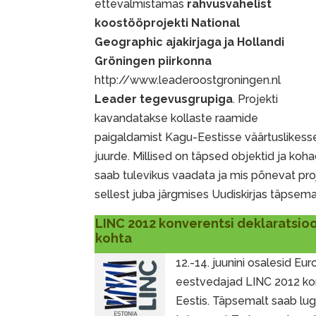
ettevalmistamas
rahvusvahelist
koostööprojekti National
Geographic ajakirjaga ja Hollandi
Gröningen piirkonna
http://www.leaderoostgroningen.nl
Leader tegevusgrupiga
. Projekti
kavandatakse kollaste raamide
paigaldamist Kagu-Eestisse väärtuslikess
juurde. Millised on täpsed objektid ja koha
saab tulevikus vaadata ja mis põnevat pro
sellest juba järgmises Uudiskirjas täpsema
LINC 2012 konverentsi deklaratsi
kohta
12.-14. juunini osalesid E
eestvedajad LINC 2012 kon
Eestis. Täpsemalt saab lu