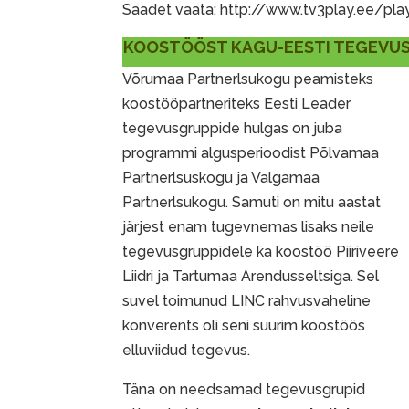
Saadet vaata: http://www.tv3play.ee/pla
KOOSTÖÖST KAGU-EESTI TEGEVUS
Võrumaa Partnerlsukogu peamisteks
koostööpartneriteks Eesti Leader
tegevusgruppide hulgas on juba
programmi algusperioodist Põlvamaa
Partnerlsuskogu ja Valgamaa
Partnerlsukogu. Samuti on mitu aastat
järjest enam tugevnemas lisaks neile
tegevusgruppidele ka koostöö Piiriveere
Liidri ja Tartumaa Arendusseltsiga. Sel
suvel toimunud LINC rahvusvaheline
konverents oli seni suurim koostöös
elluviidud tegevus.
Täna on needsamad tegevusgrupid