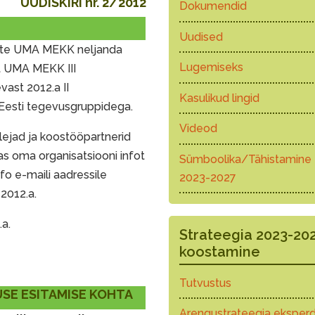
UUDISKIRI nr. 2/2012
Dokumendid
Uudised
aate UMA MEKK neljanda
Lugemiseks
st UMA MEKK III
st 2012.a II
Kasulikud lingid
-Eesti tegevusgruppidega.
Videod
lejad ja koostööpartnerid
s oma organisatsiooni infot
Sümboolika/Tähistamine
fo e-maili aadressile
2023-2027
 2012.a.
.a.
Strateegia 2023-20
koostamine
Tutvustus
SE ESITAMISE KOHTA
Arengustrateegia eksperd