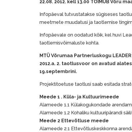
22.08. 2012. kell 13.00 TOIMUB Võru ma
Infopäeval tutvustatakse sügiseses taotl
meetmete muudatusi ja taotlemise tingim
Infopäevale on oodatud kõik, kel huvi Le
taotlemisvõimaluste kohta.
MTÜ Võrumaa Partnerluskogu LEADER
2012.a. 2. taotlusvoor on avatud alate
19.septembrini.
Projektitoetuse taotlusi saab esitada str
Meede 1 . Küla- ja Kultuurimeede
Alameede 1.1 Külakogukondade arendam
Alameede 1.2 Kohaliku kultuuripärandi säil
Meede 2 Ettevõtluse meede
Alameede 2.1 Ettevõtluskeskkonna aren