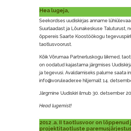
Hea lugeja,
Seekordses uudiskirjas anname lühiüleva
Suurlaadast ja Lõunakeskuse Taluturust, 
õppereis Saarte Koostöökogu tegevuspiirk
taotlusvoorust.
Kõik Võrumaa Partnerluskogu liikmed, taot
on oodatud kajastama järgmises Uudiskirja
ja tegevusi. Avaldamiseks palume saata in
info@voruleader.ee hiljemalt 14. detsembe
Järgmine Uudiskiri ilmub 30. detsember 20
Head lugemist!
2012 .a. II taotlusvoor on lõppenud
projektitaotluste paremusjärjestu