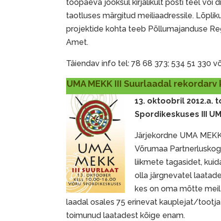
tööpäeva jooksul kirjalikult posti teel või di
taotluses märgitud meiliaadressile. Lõpli
projektide kohta teeb Põllumajanduse Regi
Amet.
Täiendav info tel: 78 68 373; 534 51 330 v
UMA MEKK III Suurlaadal rekordarv 
13. oktoobril 2012.a. 
Spordikeskuses III U
Järjekordne UMA MEKK S
Võrumaa Partnerluskogu
liikmete tagasidet, kuid
olla järgnevatel laatadel
kes on oma mõtte meil
laadal osales 75 erinevat kauplejat/tootja
toimunud laatadest kõige enam.