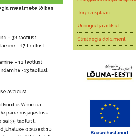
teegia meetmete lõikes
Tegevusplaan
Uuringud ja artiklid
e – 38 taotlust
Strateegia dokument
itamine – 17 taotlust
mine – 12 taotlust
ndamine -13 taotlust
use avaldust.
l kinnitas Võrumaa
ide paremusjärjestuse
 sai 39 taotlust.
id juhatuse otsusest 10