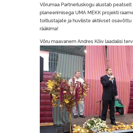
Võrumaa Partnerluskogu alustab peatselt
planeerimisega UMA MEKK projekti raames 
toitlustajate ja huviliste aktiivset osavõt
rääkima!
Võru maavanem Andres Kõiv laadalisi terv