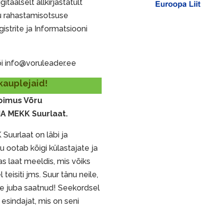
gitaalselt allkirjastatult
ku rahastamisotsuse
strite ja Informatsiooni
õi info@voruleader.ee
kauplejaid!
toimus Võru
MA MEKK Suurlaat.
uurlaat on läbi ja
 ootab kõigi külastajate ja
as laat meeldis, mis võiks
 teisiti jms. Suur tänu neile,
e juba saatnud! Seekordsel
 esindajat, mis on seni