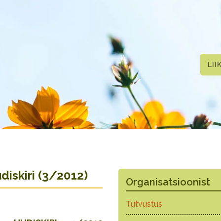
LII
iskiri (3/2012)
Organisatsioonist
Tutvustus