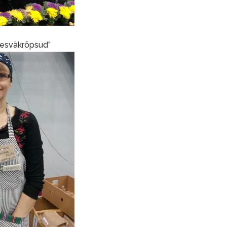
kesväkrõpsud”