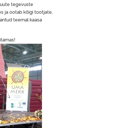
 uute tegevuste
ja ootab kõigi tootjate,
tu antud teemal kaasa
itamas!