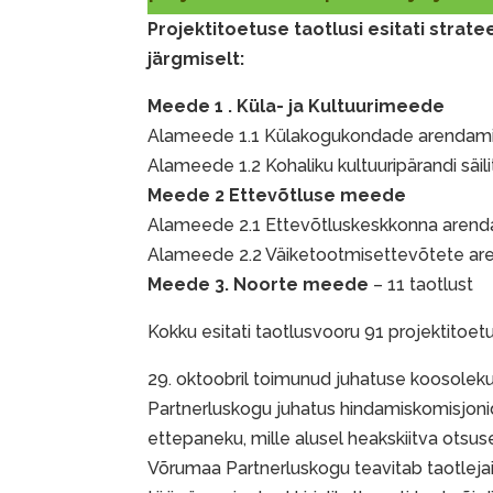
Projektitoetuse taotlusi esitati stra
järgmiselt:
Meede 1 . Küla- ja Kultuurimeede
Alameede 1.1 Külakogukondade arendamin
Alameede 1.2 Kohaliku kultuuripärandi säil
Meede 2 Ettevõtluse meede
Alameede 2.1 Ettevõtluskeskkonna arenda
Alameede 2.2 Väiketootmisettevõtete are
Meede 3. Noorte meede
– 11 taotlust
Kokku esitati taotlusvooru 91 projektitoet
29. oktoobril toimunud juhatuse koosoleku
Partnerluskogu juhatus hindamiskomisjon
ettepaneku, mille alusel heakskiitva otsuse
Võrumaa Partnerluskogu teavitab taotleja