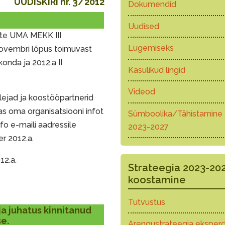
UUDISKIRI nr. 3/2012
Dokumendid
Uudised
ate UMA MEKK III
Lugemiseks
novembri lõpus toimuvast
onda ja 2012.a II
Kasulikud lingid
Videod
lejad ja koostööpartnerid
s oma organisatsiooni infot
Sümboolika/Tähistamine
fo e-maili aadressile
2023-2027
r 2012.a.
12.a.
Strateegia 2023-20
koostamine
Tutvustus
 ja juhatus kinnitanud
se.
Arengustrateegia eksperd