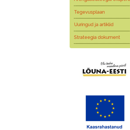
Tegevusplaan
Uuringud ja artiklid
Strateegia dokument