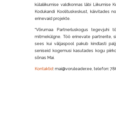
külaliikumise valdkonnas läbi Liikumise 
Kodukandi Koolituskeskust, käivitades no
erinevaid projekte.
“Võrumaa Partnerluskogus tegevjuhi tö
mitmekülgne. Töö erinevate partnerite, 
sees kui väljaspool pakub kindlasti palj
seniseid kogemusi kasutades kogu piirk
sõnas Mai.
Kontaktid
: mai@voruleader.ee, telefon: 7