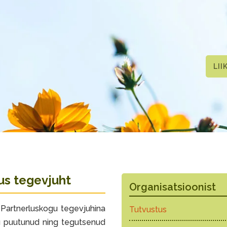
LII
us tegevjuht
Organisatsioonist
 Partnerluskogu tegevjuhina
Tutvustus
u puutunud ning tegutsenud