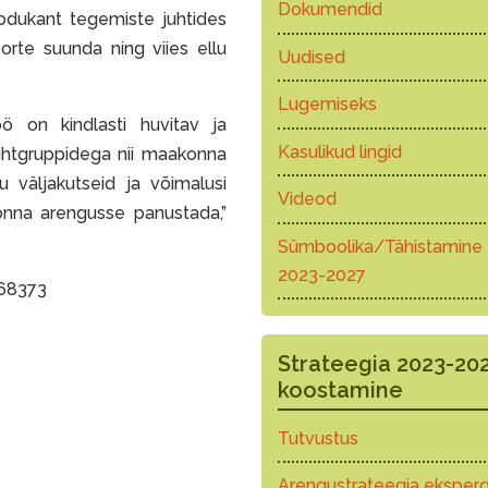
Dokumendid
Kodukant tegemiste juhtides
orte suunda ning viies ellu
Uudised
Lugemiseks
ö on kindlasti huvitav ja
Kasulikud lingid
sihtgruppidega nii maakonna
u väljakutseid ja võimalusi
Videod
onna arengusse panustada,”
Sümboolika/Tähistamine
2023-2027
868373
Strateegia 2023-20
koostamine
Tutvustus
Arengustrateegia eksperd