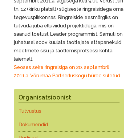
septembril 2011.a. algusega kell 9.00 Võrust Jüri
tn. 12 (kiriku platsilt) sügiseste ringreisidega oma
tegevuspiirkonnas. Ringreiside eesmärgiks on
tutvuda juba elluviidud projektidega, mis on
saanud toetust Leader programmist. Samuti on
juhatusel soov kuulata taotlejate ettepanekuid
meetmete sisu ja taotlemisprotsessi kohta
laiemalt.
Seoses seire ringreisiga on 20. septembril
2011.a. Võrumaa Partnerluskogu büroo suletud
Organisatsioonist
Tutvustus
Dokumendid
Uudised