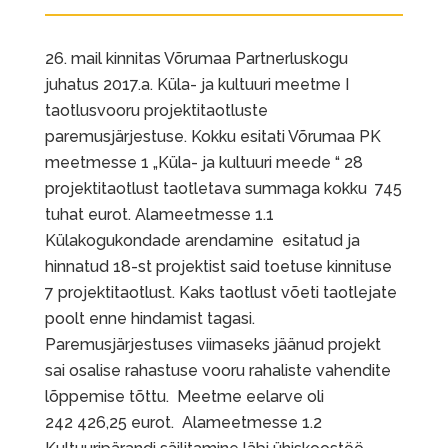
mail kinnitas Võrumaa Partnerluskogu
juhatus 2017.a. Küla- ja kultuuri meetme I
taotlusvooru projektitaotluste
paremusjärjestuse. Kokku esitati Võrumaa PK
meetmesse 1 „Küla- ja kultuuri meede “ 28
projektitaotlust taotletava summaga kokku 745
tuhat eurot. Alameetmesse 1.1
Külakogukondade arendamine esitatud ja
hinnatud 18-st projektist said toetuse kinnituse
7 projektitaotlust. Kaks taotlust võeti taotlejate
poolt enne hindamist tagasi.
Paremusjärjestuses viimaseks jäänud projekt
sai osalise rahastuse vooru rahaliste vahendite
lõppemise tõttu. Meetme eelarve oli
242 426,25 eurot. Alameetmesse 1.2