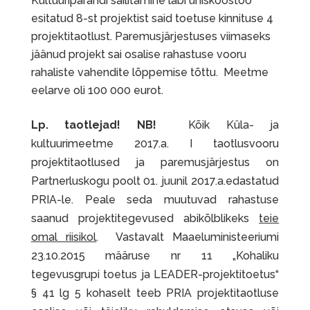
Kultuuripärandi säilitamine läbi ühiskoostöö
esitatud 8-st projektist said toetuse kinnituse 4
projektitaotlust. Paremusjärjestuses viimaseks
jäänud projekt sai osalise rahastuse vooru
rahaliste vahendite lõppemise tõttu. Meetme
eelarve oli 100 000 eurot.
Lp. taotlejad! NB!
Kõik Küla- ja
kultuurimeetme 2017.a. I taotlusvooru
projektitaotlused ja paremusjärjestus on
Partnerluskogu poolt 01. juunil 2017.a.edastatud
PRIA-le. Peale seda muutuvad rahastuse
saanud projektitegevused abikõlblikeks
teie
omal riisikol
. Vastavalt Maaeluministeeriumi
23.10.2015 määruse nr 11 „Kohaliku
tegevusgrupi toetus ja LEADER-projektitoetus“
§ 41 lg 5 kohaselt teeb PRIA projektitaotluse