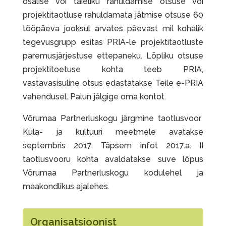
osalise või täieliku rahuldamise otsuse või
projektitaotluse rahuldamata jätmise otsuse 60
tööpäeva jooksul arvates päevast mil kohalik
tegevusgrupp esitas PRIA-le projektitaotluste
paremusjärjestuse ettepaneku. Lõpliku otsuse
projektitoetuse kohta teeb PRIA,
vastavasisuline otsus edastatakse Teile e-PRIA
vahendusel. Palun jälgige oma kontot.
Võrumaa Partnerluskogu järgmine taotlusvoor
Küla- ja kultuuri meetmele avatakse
septembris 2017. Täpsem infot 2017.a. II
taotlusvooru kohta avaldatakse suve lõpus
Võrumaa Partnerluskogu kodulehel ja
maakondlikus ajalehes.
Organisatsioonist