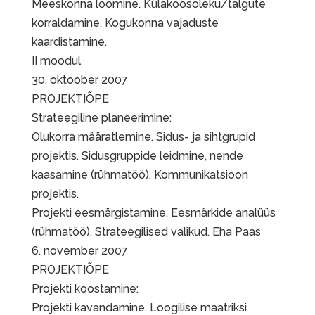
Meeskonna loomine. Külakoosoleku/talgute
korraldamine. Kogukonna vajaduste
kaardistamine.
II moodul
30. oktoober 2007
PROJEKTIÕPE
Strateegiline planeerimine:
Olukorra määratlemine. Sidus- ja sihtgrupid
projektis. Sidusgruppide leidmine, nende
kaasamine (rühmatöö). Kommunikatsioon
projektis.
Projekti eesmärgistamine. Eesmärkide analüüs
(rühmatöö). Strateegilised valikud. Eha Paas
6. november 2007
PROJEKTIÕPE
Projekti koostamine:
Projekti kavandamine. Loogilise maatriksi