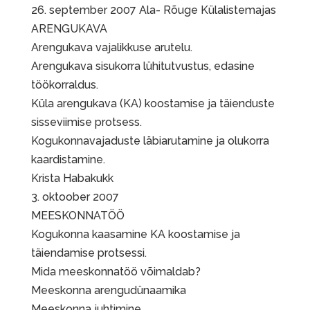
26. september 2007 Ala- Rõuge Külalistemajas
ARENGUKAVA
Arengukava vajalikkuse arutelu.
Arengukava sisukorra lühitutvustus, edasine
töökorraldus.
Küla arengukava (KA) koostamise ja täienduste
sisseviimise protsess.
Kogukonnavajaduste läbiarutamine ja olukorra
kaardistamine.
Krista Habakukk
3. oktoober 2007
MEESKONNATÖÖ
Kogukonna kaasamine KA koostamise ja
täiendamise protsessi.
Mida meeskonnatöö võimaldab?
Meeskonna arengudünaamika
Meeskonna juhtimine