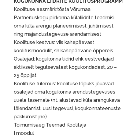
KOGUKONNA LIIDRITE KOOLITUSPROGRAMM
Koolituse eesmärk:tõsta Võrumaa
Partnerluskogu piirkonna külaliidrite teadmisi
oma küla arengu planeerimisest, juhtimisest
ning majandustegevuse arendamisest
Koolituse kestvus: viis kahepäevast
koolitusmoodulit, sh kahepäevane õppereis
Osalejad: kogukonna liidrid ehk eestvedajad
aktiivselt tegutsevatest kogukondadest, 20 –
25 õppijat
Koolituse tulemus: koolituse lõpuks jõuavad
osalejad oma kogukonna arendustegevuses
uuele tasemele (nt. alustavad küla arengukava
täiendamist, uusi tegevusi, kogukonnateenuste
pakkumist jne)
Toimumisaeg Teemad Koolitaja
I moodul