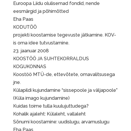
Euroopa Liidu olulisemad fondid, nende
eesmärgid ja põhimõtted
Eha Paas
KODUTÖÖ
projekti koostamise tegevuste jätkamine. KOV-
is oma idee tutvustamine.
23. jaanuar 2008
KOOSTÖÖ JA SUHTEKORRALDUS
KOGUKONNAS
Koostöö MTÜ-de, ettevõtete, omavalitsusega
jne.
Külapildi kujundamine “sissepoole ja väljapoole”
(Küla imago kujundamine)
Kuidas toime tulla kuulujuttudega?
Kohalik ajaleht: Külaleht, vallaleht
Sõnumi koostamine: uudislugu, arvamuslugu
Eha Paas