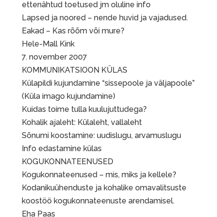
ettenähtud toetused jm oluline info
Lapsed ja noored – nende huvid ja vajadused.
Eakad – Kas rõõm või mure?
Hele-Mall Kink
7. november 2007
KOMMUNIKATSIOON KÜLAS
Külapildi kujundamine “sissepoole ja väljapoole”
(Küla imago kujundamine)
Kuidas toime tulla kuulujuttudega?
Kohalik ajaleht: Külaleht, vallaleht
Sõnumi koostamine: uudislugu, arvamuslugu
Info edastamine külas
KOGUKONNATEENUSED
Kogukonnateenused – mis, miks ja kellele?
Kodanikuühenduste ja kohalike omavalitsuste
koostöö kogukonnateenuste arendamisel.
Eha Paas