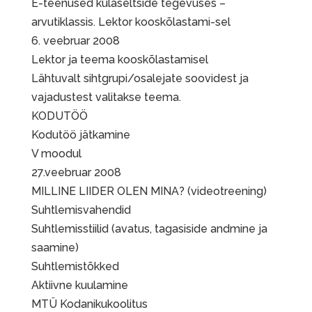
E-teenused külaseltside tegevuses –
arvutiklassis. Lektor kooskõlastami-sel
6. veebruar 2008
Lektor ja teema kooskõlastamisel
Lähtuvalt sihtgrupi/osalejate soovidest ja
vajadustest valitakse teema.
KODUTÖÖ
Kodutöö jätkamine
V moodul
27.veebruar 2008
MILLINE LIIDER OLEN MINA? (videotreening)
Suhtlemisvahendid
Suhtlemisstiilid (avatus, tagasiside andmine ja
saamine)
Suhtlemistõkked
Aktiivne kuulamine
MTÜ Kodanikukoolitus