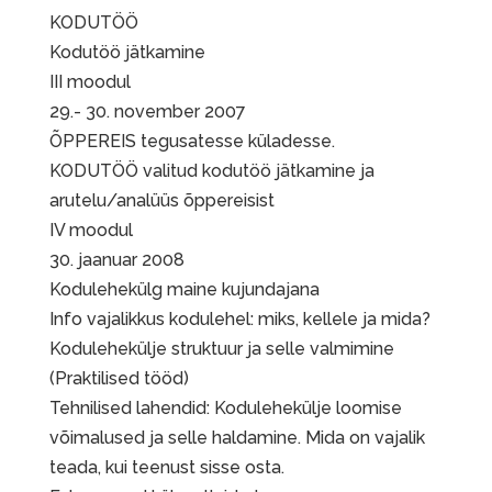
KODUTÖÖ
Kodutöö jätkamine
III moodul
29.- 30. november 2007
ÕPPEREIS tegusatesse küladesse.
KODUTÖÖ valitud kodutöö jätkamine ja
arutelu/analüüs õppereisist
IV moodul
30. jaanuar 2008
Kodulehekülg maine kujundajana
Info vajalikkus kodulehel: miks, kellele ja mida?
Kodulehekülje struktuur ja selle valmimine
(Praktilised tööd)
Tehnilised lahendid: Kodulehekülje loomise
võimalused ja selle haldamine. Mida on vajalik
teada, kui teenust sisse osta.