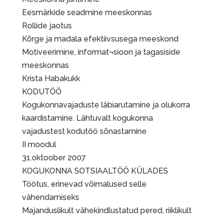
Eesmärkide seadmine meeskonnas
Rollide jaotus
Kõrge ja madala efektiivsusega meeskond
Motiveerimine, informat¬sioon ja tagasiside
meeskonnas
Krista Habakukk
KODUTÖÖ
Kogukonnavajaduste läbiarutamine ja olukorra
kaardistamine. Lähtuvalt kogukonna
vajadustest kodutöö sõnastamine
II moodul
31.oktoober 2007
KOGUKONNA SOTSIAALTÖÖ KÜLADES
Töötus, erinevad võimalused selle
vähendamiseks
Majanduslikult vähekindlustatud pered, riiklikult