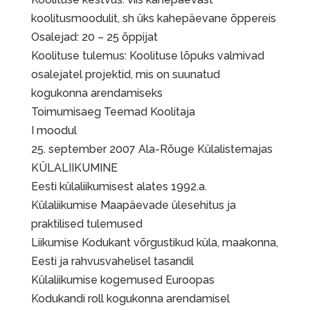
koolitusmoodulit, sh üks kahepäevane õppereis
Osalejad: 20 – 25 õppijat
Koolituse tulemus: Koolituse lõpuks valmivad
osalejatel projektid, mis on suunatud
kogukonna arendamiseks
Toimumisaeg Teemad Koolitaja
I moodul
25. september 2007 Ala-Rõuge Külalistemajas
KÜLALIIKUMINE
Eesti külaliikumisest alates 1992.a.
Külaliikumise Maapäevade ülesehitus ja
praktilised tulemused
Liikumise Kodukant võrgustikud küla, maakonna,
Eesti ja rahvusvahelisel tasandil
Külaliikumise kogemused Euroopas
Kodukandi roll kogukonna arendamisel