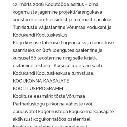
12. märts 2008 Kodutööde esitlus – oma
kogemuste jagamine projekti/arengukava
koostamise protsessidest ja tulemuste analüüs.
Tunnistuste väljastamine Võrumaa Kodukant ja
Kodukandi Koolituskeskus
Kogu kursuse läbimise tingimuseks ja tunnistuse
saamiseks on 80% loengutes osalemine ja
kursusetöö teostamine ning selle kirjalik
esitamine lektorile. Kursuse lõpetanu saab
Kodukandi Koolituskeskuse tunnistuse.
KOGUKONNA KAASAJATE
KOOLITUSPROGRAMM
Koolituse eesmärk: tõsta Võrumaa
Partnerluskogu piirkonna väheste (või
puuduvate) kogemustega kogukonna kaasajate
aktiivsust kogukonnatöös osalemisel.
Koolituse kestvus: viis kahepäevast