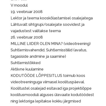
V moodul
19. veebruar 2008
Lektor ja teema kooskõlastamisel osalejatega
Lähtuvalt sihtgrupi/osalejate soovidest ja
vajadustest valitakse teema
26. veebruar 2008
MILLINE LIIDER OLEN MINA? (videotreening)
Suhtlemisvahendid, Suhtlemisstiilid (avatus,
tagasiside andmine ja saamine)
Suhtlemistõkked
Aktiivne kuulamine
KODUTÖÖDE LÕPPESITLUS toimub koos
videotreeninguga viimasel koolituspäeval.
Koolitustel osalejad esitavad iga projektiõppe
koolitusmooduli alguses ülevaate kodutöödest
ning lektoriga lepitakse kokku järgmised