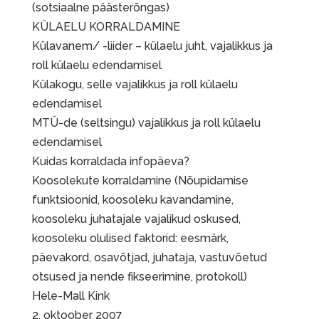
(sotsiaalne päästerõngas)
KÜLAELU KORRALDAMINE
Külavanem/ -liider – külaelu juht, vajalikkus ja
roll külaelu edendamisel
Külakogu, selle vajalikkus ja roll külaelu
edendamisel
MTÜ-de (seltsingu) vajalikkus ja roll külaelu
edendamisel
Kuidas korraldada infopäeva?
Koosolekute korraldamine (Nõupidamise
funktsioonid, koosoleku kavandamine,
koosoleku juhatajale vajalikud oskused,
koosoleku olulised faktorid: eesmärk,
päevakord, osavõtjad, juhataja, vastuvõetud
otsused ja nende fikseerimine, protokoll)
Hele-Mall Kink
2. oktoober 2007