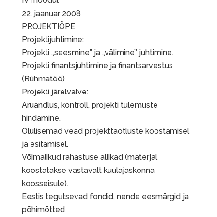
IV moodul
22. jaanuar 2008
PROJEKTIÕPE
Projektijuhtimine:
Projekti ,,seesmine” ja ,,välimine’’ juhtimine.
Projekti finantsjuhtimine ja finantsarvestus
(Rühmatöö)
Projekti järelvalve:
Aruandlus, kontroll, projekti tulemuste
hindamine.
Olulisemad vead projekttaotluste koostamisel
ja esitamisel.
Võimalikud rahastuse allikad (materjal
koostatakse vastavalt kuulajaskonna
koosseisule).
Eestis tegutsevad fondid, nende eesmärgid ja
põhimõtted