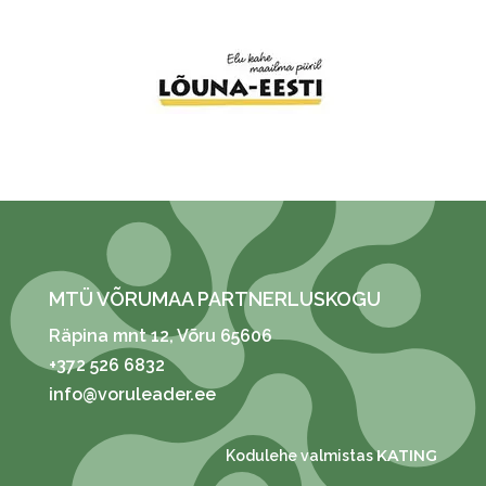
MTÜ VÕRUMAA PARTNERLUSKOGU
Räpina mnt 12
, Võru 65606
+372 526 6832
info@voruleader.ee
KATING
Kodulehe valmistas