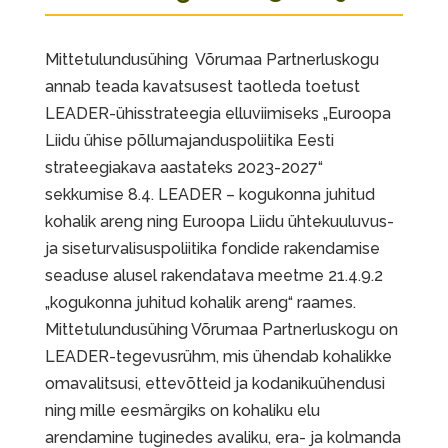
Mittetulundusühing Võrumaa Partnerluskogu
annab teada kavatsusest taotleda toetust
LEADER-ühisstrateegia elluviimiseks „Euroopa
Liidu ühise põllumajanduspoliitika Eesti
strateegiakava aastateks 2023-2027“
sekkumise 8.4. LEADER – kogukonna juhitud
kohalik areng ning Euroopa Liidu ühtekuuluvus-
ja siseturvalisuspoliitika fondide rakendamise
seaduse alusel rakendatava meetme 21.4.9.2
„kogukonna juhitud kohalik areng“ raames.
Mittetulundusühing Võrumaa Partnerluskogu on
LEADER-tegevusrühm, mis ühendab kohalikke
omavalitsusi, ettevõtteid ja kodanikuühendusi
ning mille eesmärgiks on kohaliku elu
arendamine tuginedes avaliku, era- ja kolmanda