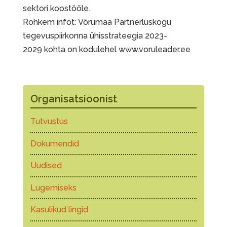
sektori koostööle.
Rohkem infot: Võrumaa Partnerluskogu
tegevuspiirkonna ühisstrateegia 2023-
2029 kohta on kodulehel www.voruleader.ee
Organisatsioonist
Tutvustus
Dokumendid
Uudised
Lugemiseks
Kasulikud lingid