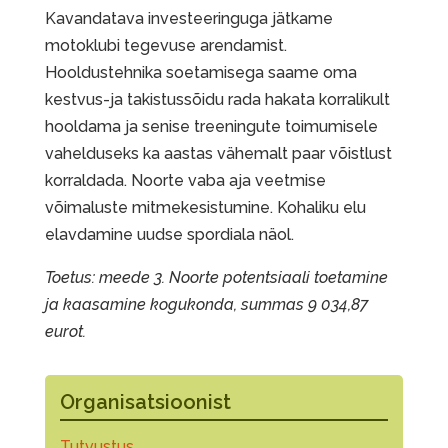
Kavandatava investeeringuga jätkame
motoklubi tegevuse arendamist.
Hooldustehnika soetamisega saame oma
kestvus-ja takistussõidu rada hakata korralikult
hooldama ja senise treeningute toimumisele
vahelduseks ka aastas vähemalt paar võistlust
korraldada. Noorte vaba aja veetmise
võimaluste mitmekesistumine. Kohaliku elu
elavdamine uudse spordiala näol.
Toetus: meede 3. Noorte potentsiaali toetamine
ja kaasamine kogukonda, summas 9 034,87
eurot.
Organisatsioonist
Tutvustus