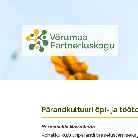
Pärandkultuuri õpi- ja töö
Haanimiihhi Nõvvokoda
Kohaliku kultuuripärandi taaselustamiseks j