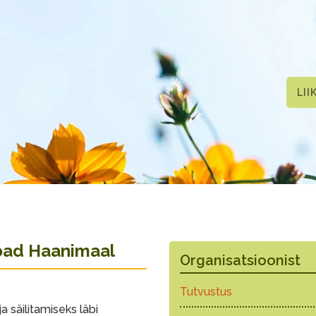
LII
toad Haanimaal
Organisatsioonist
Tutvustus
a säilitamiseks läbi