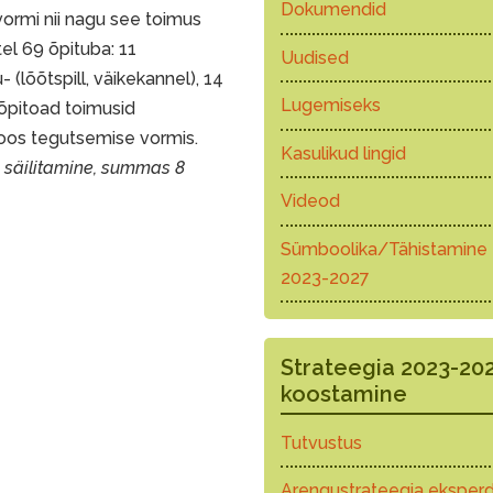
Dokumendid
ormi nii nagu see toimus
el 69 õpituba: 11
Uudised
- (lõõtspill, väikekannel), 14
Lugemiseks
 õpitoad toimusid
oos tegutsemise vormis.
Kasulikud lingid
i säilitamine, summas 8
Videod
Sümboolika/Tähistamine
2023-2027
Strateegia 2023-20
koostamine
Tutvustus
Arengustrateegia eksperd