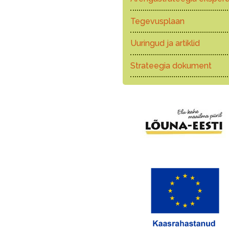
Tegevusplaan
Uuringud ja artiklid
Strateegia dokument