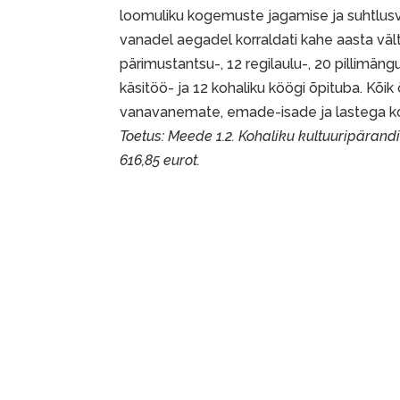
loomuliku kogemuste jagamise ja suhtlusv
vanadel aegadel korraldati kahe aasta vält
pärimustantsu-, 12 regilaulu-, 20 pillimängu
käsitöö- ja 12 kohaliku köögi õpituba. Kõik
vanavanemate, emade-isade ja lastega k
Toetus: Meede 1.2. Kohaliku kultuuripärand
616,85 eurot.