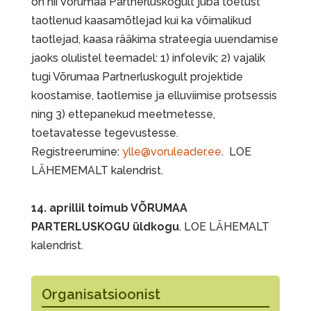
on nii Võrumaa Partnerluskogult juba toetust
taotlenud kaasamõtlejad kui ka võimalikud
taotlejad, kaasa rääkima strateegia uuendamise
jaoks olulistel teemadel: 1) infolevik; 2) vajalik
tugi Võrumaa Partnerluskogult projektide
koostamise, taotlemise ja elluviimise protsessis
ning 3) ettepanekud meetmetesse,
toetavatesse tegevustesse.
Registreerumine:
ylle@voruleader.ee
. LOE
LÄHEMEMALT kalendrist.
14. aprillil toimub VÕRUMAA
PARTERLUSKOGU üldkogu
. LOE LÄHEMALT
kalendrist.
Organisatsioonist