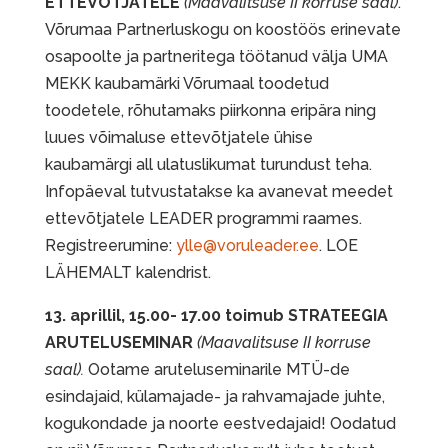
ETTEVÕTJATELE
(Maavalitsuse II korruse saal)
.
Võrumaa Partnerluskogu on koostöös erinevate
osapoolte ja partneritega töötanud välja UMA
MEKK kaubamärki Võrumaal toodetud
toodetele, rõhutamaks piirkonna eripära ning
luues võimaluse ettevõtjatele ühise
kaubamärgi all ulatuslikumat turundust teha.
Infopäeval tutvustatakse ka avanevat meedet
ettevõtjatele LEADER programmi raames.
Registreerumine:
ylle@voruleader.ee
. LOE
LÄHEMALT kalendrist.
13. aprillil, 15.00- 17.00 toimub STRATEEGIA
ARUTELUSEMINAR
(Maavalitsuse II korruse
saal).
Ootame aruteluseminarile MTÜ-de
esindajaid, külamajade- ja rahvamajade juhte,
kogukondade ja noorte eestvedajaid! Oodatud