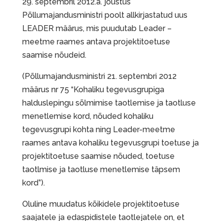
29. septembril 2012.a. jõustus
Põllumajandusministri poolt allkirjastatud uus
LEADER määrus, mis puudutab Leader –
meetme raames antava projektitoetuse
saamise nõudeid.
(Põllumajandusministri 21. septembri 2012
määrus nr 75 “Kohaliku tegevusgrupiga
halduslepingu sõlmimise taotlemise ja taotluse
menetlemise kord, nõuded kohaliku
tegevusgrupi kohta ning Leader-meetme
raames antava kohaliku tegevusgrupi toetuse ja
projektitoetuse saamise nõuded, toetuse
taotlmise ja taotluse menetlemise täpsem
kord”).
Oluline muudatus kõikidele projektitoetuse
saajatele ja edaspidistele taotlejatele on, et