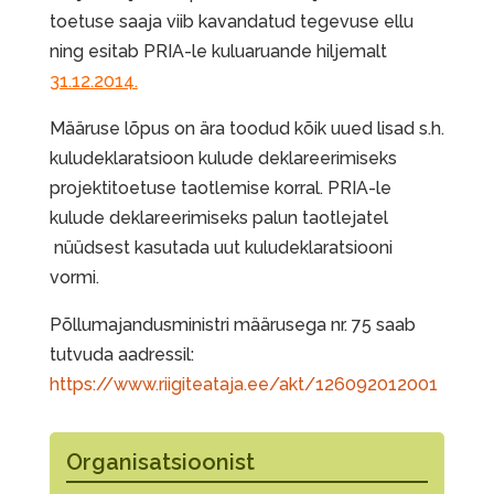
toetuse saaja viib kavandatud tegevuse ellu
ning esitab PRIA-le kuluaruande hiljemalt
31.12.2014.
Määruse lõpus on ära toodud kõik uued lisad s.h.
kuludeklaratsioon kulude deklareerimiseks
projektitoetuse taotlemise korral. PRIA-le
kulude deklareerimiseks palun taotlejatel
nüüdsest kasutada uut kuludeklaratsiooni
vormi.
Põllumajandusministri määrusega nr. 75 saab
tutvuda aadressil:
https://www.riigiteataja.ee/akt/126092012001
Organisatsioonist