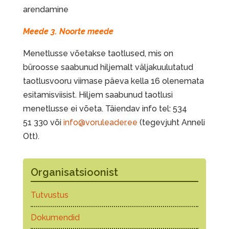
arendamine
Meede 3. Noorte meede
Menetlusse võetakse taotlused, mis on
büroosse saabunud hiljemalt väljakuulutatud
taotlusvooru viimase päeva kella 16 olenemata
esitamisviisist. Hiljem saabunud taotlusi
menetlusse ei võeta. Täiendav info tel: 534
51 330 või
info@voruleader.ee
(tegevjuht Anneli
Ott).
Organisatsioonist
Tutvustus
Dokumendid