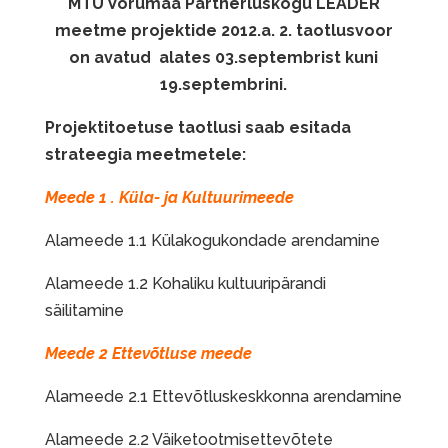
MTÜ Võrumaa Partnerluskogu LEADER
meetme projektide 2012.a. 2. taotlusvoor
on avatud alates
03.septembrist kuni
19.septembrini.
Projektitoetuse taotlusi saab esitada
strateegia meetmetele:
Meede 1 . Küla- ja Kultuurimeede
Alameede 1.1 Külakogukondade arendamine
Alameede 1.2 Kohaliku kultuuripärandi
säilitamine
Meede 2 Ettevõtluse meede
Alameede 2.1 Ettevõtluskeskkonna arendamine
Alameede 2.2 Väiketootmisettevõtete