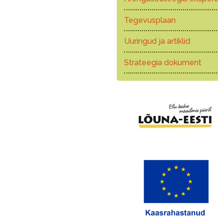
Tegevusplaan
Uuringud ja artiklid
Strateegia dokument