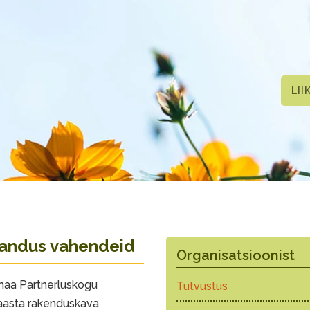
LII
isandus vahendeid
Organisatsioonist
umaa Partnerluskogu
Tutvustus
. aasta rakenduskava