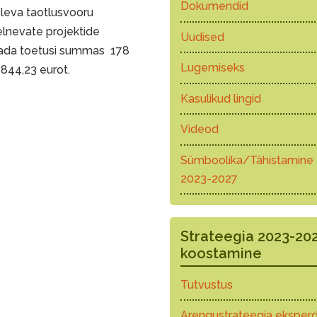
Dokumendid
leva taotlusvooru
lnevate projektide
Uudised
gada toetusi summas 178
Lugemiseks
844,23 eurot.
Kasulikud lingid
Videod
Sümboolika/Tähistamine
2023-2027
Strateegia 2023-20
koostamine
Tutvustus
Arengustrateegia eksperd