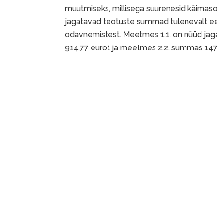
muutmiseks, millisega suurenesid käimaso
jagatavad teotuste summad tulenevalt ee
odavnemistest. Meetmes 1.1. on nüüd ja
914,77 eurot ja meetmes 2.2. summas 147