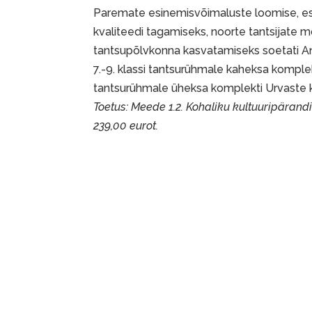
Paremate esinemisvõimaluste loomise, este
kvaliteedi tagamiseks, noorte tantsijate m
tantsupõlvkonna kasvatamiseks soetati A
7.-9. klassi tantsurühmale kaheksa komple
tantsurühmale üheksa komplekti Urvaste ki
Toetus: Meede 1.2. Kohaliku kultuuripärand
239,00 eurot.