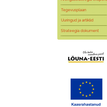
Tegevusplaan
Uuringud ja artiklid
Strateegia dokument