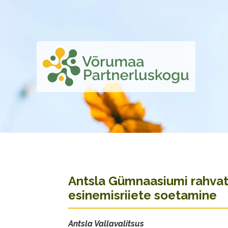
Antsla Gümnaasiumi rahva
esinemisriiete soetamine
Antsla Vallavalitsus