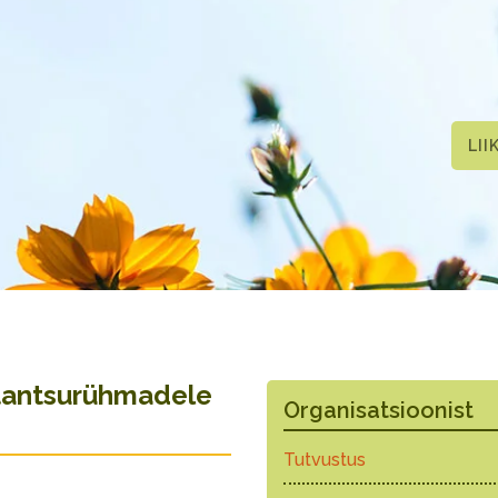
LII
tantsurühmadele
Organisatsioonist
Tutvustus