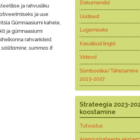
Dokumendid
etilise ja rahvusliku
otiveerimiseks ja uue
Uudised
ntsla Gümnaasiumi kahele,
Lugemiseks
kti ja gümnaasiumi
helkonna rahvariideid.
Kasulikud lingid
i säilitamine, summas 8
Videod
Sümboolika/Tähistamine
2023-2027
Strateegia 2023-20
koostamine
Tutvustus
Arengustrateegia eksperd