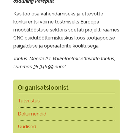
osaühing Perepuit
Käsitöö osa vähendamiseks ja ettevõtte
konkurentsi võime tõstmiseks Euroopa
mööblitööstuse sektoris soetati projekti raames
CNC puidutöötlemiskeskus koos tootjapoolse
paigalduse ja operaatorite koolitusega.
Toetus: Meede 2.1. Väiketootmisettevõtte toetus,
summas 38 346.99 eurot.
Organisatsioonist
Tutvustus
Dokumendid
Uudised