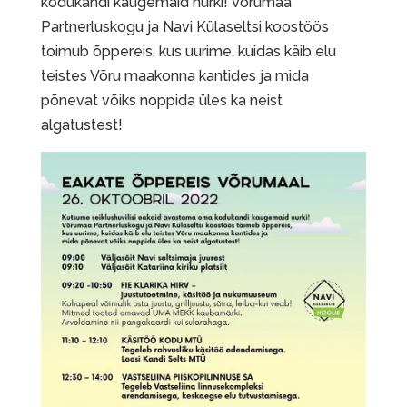
kodukandi kaugemaid nurki! Võrumaa
Partnerluskogu ja Navi Külaseltsi koostöös
toimub õppereis, kus uurime, kuidas käib elu
teistes Võru maakonna kantides ja mida
põnevat võiks noppida üles ka neist
algatustest!