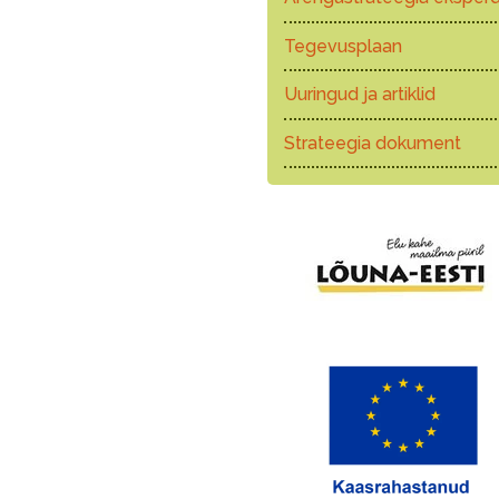
Tegevusplaan
Uuringud ja artiklid
Strateegia dokument