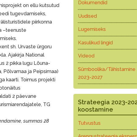
Dokumendid
isprojekt on ellu kutsutud
teedi tugevdamiseks,
Uudised
listuristidele piirkonna
Lugemiseks
ja –teenuste
omiseks.
Kasulikud lingid
akent sh. Urvaste ürgoru
la. Ajakirja National
Videod
us 2 pikka lugu Lõuna-
Sümboolika/Tähistamine
aa, Põlvamaa ja Peipsimaa)
2023-2027
a kaarti. Toimus projekti
fotonäitus
aldati 2 päevane
Strateegia 2023-20
turismiarendajatele, TG
koostamine
arendamine, summas 28
Tutvustus
Arengustrateegia eksperd