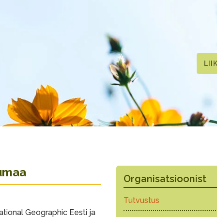
LII
rumaa
Organisatsioonist
Tutvustus
tional Geographic Eesti ja