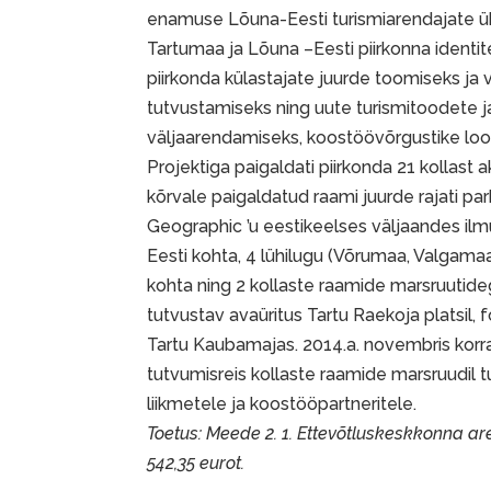
enamuse Lõuna-Eesti turismiarendajate üh
Tartumaa ja Lõuna –Eesti piirkonna identi
piirkonda külastajate juurde toomiseks ja vä
tutvustamiseks ning uute turismitoodete 
väljaarendamiseks, koostöövõrgustike lo
Projektiga paigaldati piirkonda 21 kollast 
kõrvale paigaldatud raami juurde rajati park
Geographic ’u eestikeelses väljaandes ilm
Eesti kohta, 4 lühilugu (Võrumaa, Valgam
kohta ning 2 kollaste raamide marsruutideg
tutvustav avaüritus Tartu Raekoja platsil, 
Tartu Kaubamajas. 2014.a. novembris korr
tutvumisreis kollaste raamide marsruudil 
liikmetele ja koostööpartneritele.
Toetus: Meede 2. 1. Ettevõtluskeskkonna 
542,35 eurot.