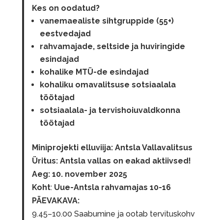
Kes on oodatud?
vanemaealiste sihtgruppide (55+)
eestvedajad
rahvamajade, seltside ja huviringide
esindajad
kohalike MTÜ-de esindajad
kohaliku omavalitsuse sotsiaalala
töötajad
sotsiaalala- ja tervishoiuvaldkonna
töötajad
Miniprojekti elluviija: Antsla Vallavalitsus
Üritus: Antsla vallas on eakad aktiivsed!
Aeg: 10. november 2025
Koht
:
Uue-Antsla rahvamajas 10-16
PÄEVAKAVA:
9.45–10.00 Saabumine ja ootab tervituskohv