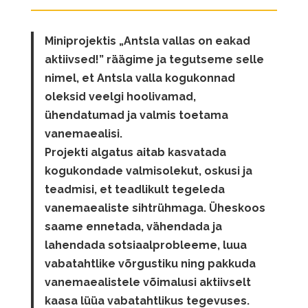
Miniprojektis „Antsla vallas on eakad
aktiivsed!” räägime ja tegutseme selle
nimel, et Antsla valla kogukonnad
oleksid veelgi hoolivamad,
ühendatumad ja valmis toetama
vanemaealisi.
Projekti algatus aitab kasvatada
kogukondade valmisolekut, oskusi ja
teadmisi, et teadlikult tegeleda
vanemaealiste sihtrühmaga. Üheskoos
saame ennetada, vähendada ja
lahendada sotsiaalprobleeme, luua
vabatahtlike võrgustiku ning pakkuda
vanemaealistele võimalusi aktiivselt
kaasa lüüa vabatahtlikus tegevuses.