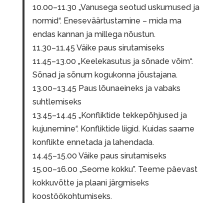
10.00–11.30 „Vanusega seotud uskumused ja
normid“. Eneseväärtustamine – mida ma
endas kannan ja millega nõustun.
11.30–11.45 Väike paus sirutamiseks
11.45–13.00 „Keelekasutus ja sõnade võim“.
Sõnad ja sõnum kogukonna jõustajana.
13.00–13.45 Paus lõunaeineks ja vabaks
suhtlemiseks
13.45–14.45 „Konfliktide tekkepõhjused ja
kujunemine“. Konfliktide liigid. Kuidas saame
konflikte ennetada ja lahendada.
14.45–15.00 Väike paus sirutamiseks
15.00–16.00 „Seome kokku”. Teeme päevast
kokkuvõtte ja plaani järgmiseks
koostöökohtumiseks.