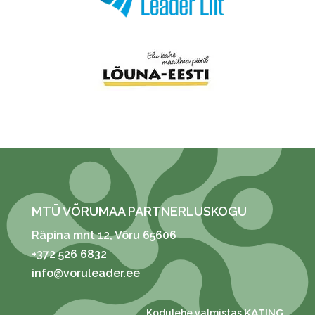
MTÜ VÕRUMAA PARTNERLUSKOGU
Räpina mnt 12
, Võru 65606
+372 526 6832
info@voruleader.ee
KATING
Kodulehe valmistas