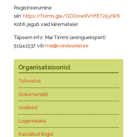
Registreerumine
siin:
https://forms.gle/QDDowRVHf8T25yiW6
Kohti jagub vaid kiirematele!
Täpsem info: Mai Timmi (arenguekspert)
51941537 või
mai@voruleader.ee
Organisatsioonist
Tutvustus
Dokumendid
Uudised
Lugemiseks
Kasulikud lingid