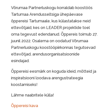
Võrumaa Partnerluskogu korraldab koostöös
Tartumaa Arendusseltsiga ühepäevase
õppereisi Tartumaale, kus külastatakse neid
ettevõtjaid, kes on LEADER projektide toel
oma tegevust edendanud. Õppereis toimub 27.
juunil 2022. Osalema on oodatud Võrumaa
Partnerluskogu koostööpiirkonnas tegutsevad
ettevõtjad, arendusorganisatsioonide
esindajad.
Õppereisi eesmärk on koguda ideid, mõtteid ja
inspiratsiooni loodava arengustrateegia
koostamiseks!
Lähme naabritele külla!
Õppereisi kava