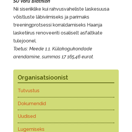
SÜ Võru Biathlon
Nii siseriiklike kui rahvusvaheliste laskesuusa
võistluste läbiviimiseks ja parimaks
treeningprotsessi korraldamiseks Haanja
lasketiirus renoveeriti osaliselt asfaltkate
tulejoonel.
Toetus: Meede 1.1. Külakogukondade
arendamine, summas 17 165,46 eurot.
Organisatsioonist
Tutvustus
Dokumendid
Uudised
Lugemiseks