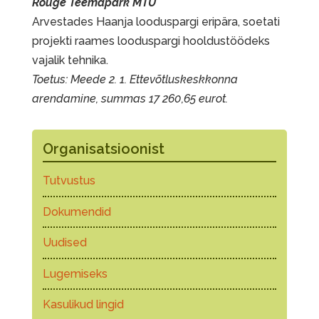
Rõuge Teemapark MTÜ
Arvestades Haanja looduspargi eripära, soetati
projekti raames looduspargi hooldustöödeks
vajalik tehnika.
Toetus: Meede 2. 1. Ettevõtluskeskkonna
arendamine, summas 17 260,65 eurot.
Organisatsioonist
Tutvustus
Dokumendid
Uudised
Lugemiseks
Kasulikud lingid