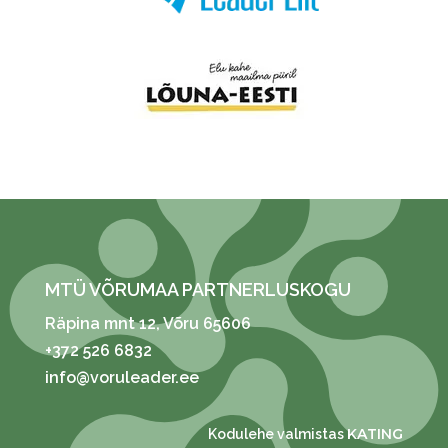
MTÜ VÕRUMAA PARTNERLUSKOGU
Räpina mnt 12
, Võru 65606
+372 526 6832
info@voruleader.ee
KATING
Kodulehe valmistas