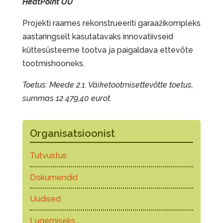
HeatPoint OÜ
Projekti raames rekonstrueeriti garaažikompleks
aastaringselt kasutatavaks innovatiivseid
küttesüsteeme tootva ja paigaldava ettevõte
tootmishooneks.
Toetus: Meede 2.1. Väiketootmisettevõtte toetus,
summas 12 479,40 eurot.
Organisatsioonist
Tutvustus
Dokumendid
Uudised
Lugemiseks