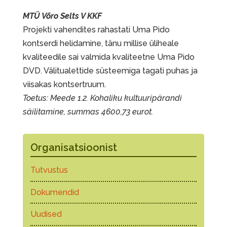
MTÜ Võro Selts V KKF
Projekti vahendites rahastati Uma Pido
kontserdi helidamine, tänu millise üliheale
kvaliteedile sai valmida kvaliteetne Uma Pido
DVD. Välitualettide süsteemiga tagati puhas ja
viisakas kontsertruum.
Toetus: Meede 1.2. Kohaliku kultuuripärandi
säilitamine, summas 4600,73 eurot.
Organisatsioonist
Tutvustus
Dokumendid
Uudised