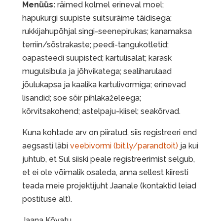
Menüüs:
räimed kolmel erineval moel;
hapukurgi suupiste suitsuräime täidisega;
rukkijahupõhjal singi-seenepirukas; kanamaksa
terriin/sõstrakaste; peedi-tangukotletid;
oapasteedi suupisted; kartulisalat; karask
mugulsibula ja jõhvikatega; sealiharulaad
jõulukapsa ja kaalika kartulivormiga; erinevad
lisandid; soe sõir pihlakaželeega;
kõrvitsakohend; astelpaju-kiisel; seakõrvad.
Kuna kohtade arv on piiratud, siis registreeri end
aegsasti läbi
veebivormi (bit.ly/parandtoit)
ja kui
juhtub, et Sul siiski peale registreerimist selgub,
et ei ole võimalik osaleda, anna sellest kiiresti
teada meie projektijuht Jaanale (kontaktid leiad
postituse alt).
Jaana Kõvatu