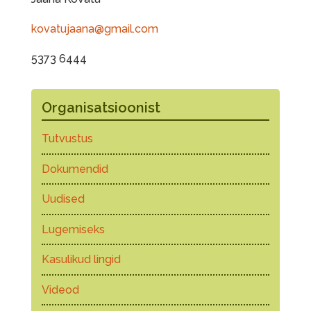
kovatujaana@gmail.com
5373 6444
Organisatsioonist
Tutvustus
Dokumendid
Uudised
Lugemiseks
Kasulikud lingid
Videod