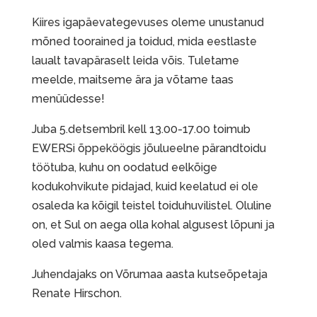
Kiires igapäevategevuses oleme unustanud
mõned toorained ja toidud, mida eestlaste
laualt tavapäraselt leida võis. Tuletame
meelde, maitseme ära ja võtame taas
menüüdesse!
Juba 5.detsembril kell 13.00-17.00 toimub
EWERSi õppeköögis jõulueelne pärandtoidu
töötuba, kuhu on oodatud eelkõige
kodukohvikute pidajad, kuid keelatud ei ole
osaleda ka kõigil teistel toiduhuvilistel. Oluline
on, et Sul on aega olla kohal algusest lõpuni ja
oled valmis kaasa tegema.
Juhendajaks on Võrumaa aasta kutseõpetaja
Renate Hirschon.