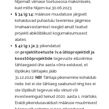
hiljemalt viimase toetuseosa maksmiseks,
kuid mitte hiljem kui 30.06.2023.
§ 34 lg 14:
määruse muudatuse järgselt
kohalduvad puhastulu teenimise jälgimise
(mahaarvestamise) reeglid ainult teatud
projekti abikõlblikust kogumaksumusest
alates.
§ 42 lg 1 ja 3:
pikendatud
on
projektitoetuste (v.a ühisprojektid) ja
koostööprojektide
tegevuste elluviimise
tähtaegasid ühe aasta võrra eeldusel, et
lõplikuks tähtajaks jääb
31.12.2022.
NB!
Tähtaja pikenemine kohaldub
neile, kel ei ole tähtaeg saabunud ning kes ei
ole lõplikult tegevusi ellu viinud või
investeeringuid teinud 2020. aasta 1. märtsiks.
Eraldi pikendusavaldust määruse muutmisest