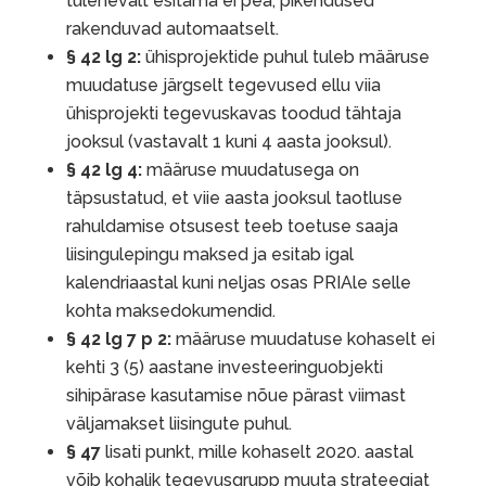
tulenevalt esitama ei pea, pikendused
rakenduvad automaatselt.
§ 42 lg 2:
ühisprojektide puhul tuleb määruse
muudatuse järgselt tegevused ellu viia
ühisprojekti tegevuskavas toodud tähtaja
jooksul (vastavalt 1 kuni 4 aasta jooksul).
§ 42 lg 4:
määruse muudatusega on
täpsustatud, et viie aasta jooksul taotluse
rahuldamise otsusest teeb toetuse saaja
liisingulepingu maksed ja esitab igal
kalendriaastal kuni neljas osas PRIAle selle
kohta maksedokumendid.
§ 42 lg 7 p 2:
määruse muudatuse kohaselt ei
kehti 3 (5) aastane investeeringuobjekti
sihipärase kasutamise nõue pärast viimast
väljamakset liisingute puhul.
§ 47
lisati punkt, mille kohaselt 2020. aastal
võib kohalik tegevusgrupp muuta strateegiat