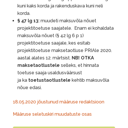
kuni kaks korda ja rakenduskava kuni neli
korda.
§ 47 lg 13:
muudeti maksuvõla nõuet
projektitoetuse saajatele. Enam ei kohaldata
maksuvõla nõuet (§ 42 lg 6 p 1)
projektitoetuse saajale, kes esitab
projektitoetuse maksetaotluse PRIAle 2020.
aastal alates 12. märtsist.
NB!
OTKA
maksetaotlustele
selleks, et hinnata
toetuse saaja usaldusväärsust
ja ka
toetustaotlustele
kehtib maksuvõla
nõue edasi.
18.05.2020 jõustunud määruse redaktsioon
Määruse seletuskiri muudatuste osas