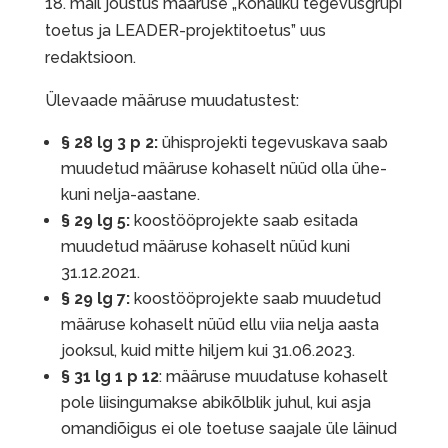
18. mail jõustus määruse „Kohaliku tegevusgrupi
toetus ja LEADER-projektitoetus” uus
redaktsioon.
Ülevaade määruse muudatustest:
§ 28 lg 3 p 2:
ühisprojekti tegevuskava saab
muudetud määruse kohaselt nüüd olla ühe-
kuni nelja-aastane.
§ 29 lg 5:
koostööprojekte saab esitada
muudetud määruse kohaselt nüüd kuni
31.12.2021.
§ 29 lg 7:
koostööprojekte saab muudetud
määruse kohaselt nüüd ellu viia nelja aasta
jooksul, kuid mitte hiljem kui 31.06.2023.
§ 31 lg 1 p 12
: määruse muudatuse kohaselt
pole liisingumakse abikõlblik juhul, kui asja
omandiõigus ei ole toetuse saajale üle läinud