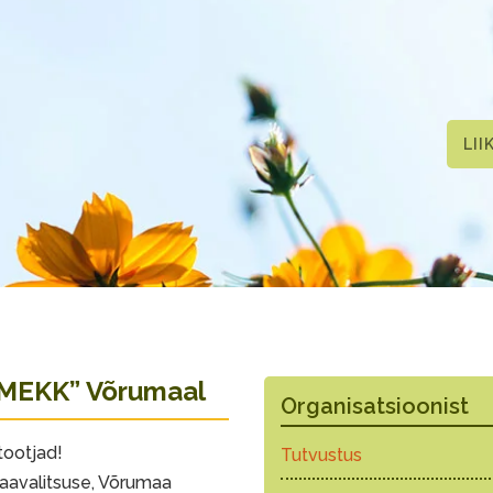
LII
 MEKK” Võrumaal
Organisatsioonist
tootjad!
Tutvustus
aavalitsuse, Võrumaa