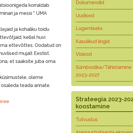
Dokumendid
satsioonigeda korraldab
eminari ja messi ” UMA
Uudised
Lugemiseks
ejaid ja kohaliku toidu
evõtjaid, kellel huvi
Kasulikud lingid
 oma ettevõttes. Oodatud on
huvlised mujalt Eestist.
Videod
na, et saaksite juba oma
Sümboolika/Tähistamine
2023-2027
 küsimustele, oleme
t osaleda teada annate.
Strateegia 2023-20
r.ee
koostamine
Tutvustus
Arengustrateegia eksperd