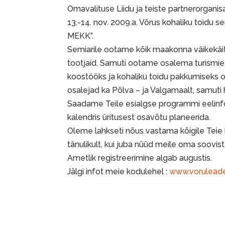
Omavalituse Liidu ja teiste partnerorgani
13.-14. nov. 2009.a. Võrus kohaliku toidu s
MEKK”.
Semiarile ootame kõik maakonna väikekäitl
tootjaid. Samuti ootame osalema turismiett
koostööks ja kohaliku toidu pakkumiseks
osalejad ka Põlva – ja Valgamaalt, samuti 
Saadame Teile esialgse programmi eelinfo
kalendris üritusest osavõtu planeerida.
Oleme lahkseti nõus vastama kõigile Teie
tänulikult, kui juba nüüd meile oma soovis
Ametlik registreerimine algab augustis.
Jälgi infot meie kodulehel :
www.voruleade