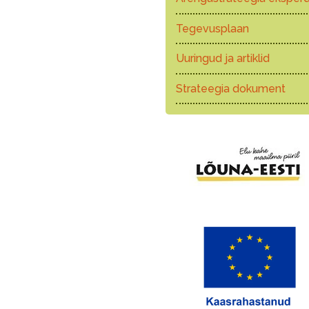
Tegevusplaan
Uuringud ja artiklid
Strateegia dokument