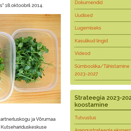
Dokumendid
 18.oktoobril 2014.
Uudised
Lugemiseks
Kasulikud lingid
Videod
Sümboolika/Tähistamine
2023-2027
Strateegia 2023-20
koostamine
Tutvustus
artnerluskogu ja Võrumaa
 Kutsehariduskeskuse
Arengustrateegia eksperd