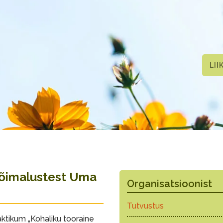
LII
võimalustest Uma
Organisatsioonist
Tutvustus
ktikum „Kohaliku tooraine