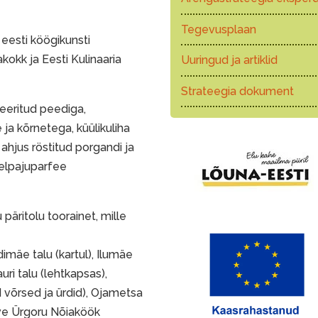
Tegevusplaan
 eesti köögikunsti
okk ja Eesti Kulinaaria
Uuringud ja artiklid
Strateegia dokument
eeritud peediga,
 ja kõrnetega, küülikuliha
a ahjus röstitud porgandi ja
telpajuparfee
 päritolu toorainet, mille
imäe talu (kartul), Ilumäe
auri talu (lehtkapsas),
võrsed ja ürdid), Ojametsa
rve Ürgoru Nõiaköök