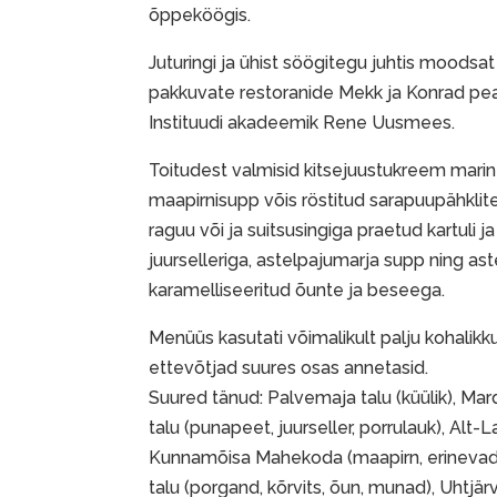
õppeköögis.
Juturingi ja ühist söögitegu juhtis moodsat
pakkuvate restoranide Mekk ja Konrad peak
Instituudi akadeemik Rene Uusmees.
Toitudest valmisid kitsejuustukreem marin
maapirnisupp võis röstitud sarapuupähklite
raguu või ja suitsusingiga praetud kartuli j
juurselleriga, astelpajumarja supp ning as
karamelliseeritud õunte ja beseega.
Menüüs kasutati võimalikult palju kohalikku
ettevõtjad suures osas annetasid.
Suured tänud: Palvemaja talu (küülik), Mard
talu (punapeet, juurseller, porrulauk), Alt-L
Kunnamõisa Mahekoda (maapirn, erinevad 
talu (porgand, kõrvits, õun, munad), Uhtjä