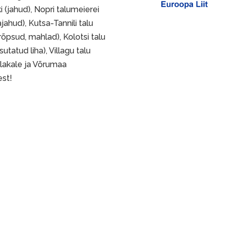
 (jahud), Nopri talumeierei
ahud), Kutsa-Tannili talu
rõpsud, mahlad), Kolotsi talu
utatud liha), Villagu talu
Pihlakale ja Võrumaa
est!