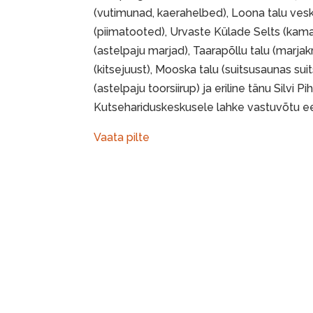
(vutimunad, kaerahelbed), Loona talu veski
(piimatooted), Urvaste Külade Selts (kamaj
(astelpaju marjad), Taarapõllu talu (marjak
(kitsejuust), Mooska talu (suitsusaunas suits
(astelpaju toorsiirup) ja eriline tänu Silvi 
Kutsehariduskeskusele lahke vastuvõtu e
Vaata pilte