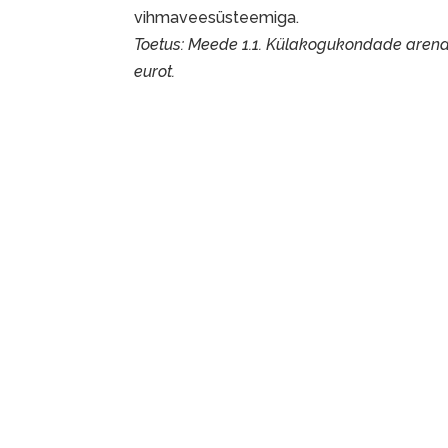
vihmaveesüsteemiga.
Toetus: Meede 1.1. Külakogukondade aren
eurot.