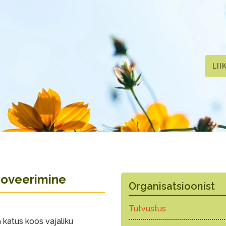
LII
noveerimine
Organisatsioonist
Tutvustus
 katus koos vajaliku