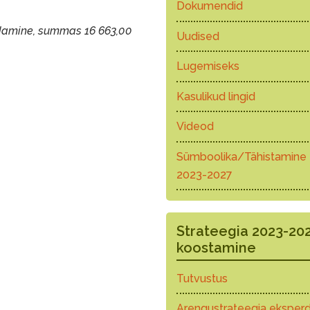
Dokumendid
damine, summas 16 663,00
Uudised
Lugemiseks
Kasulikud lingid
Videod
Sümboolika/Tähistamine
2023-2027
Strateegia 2023-20
koostamine
Tutvustus
Arengustrateegia eksperd