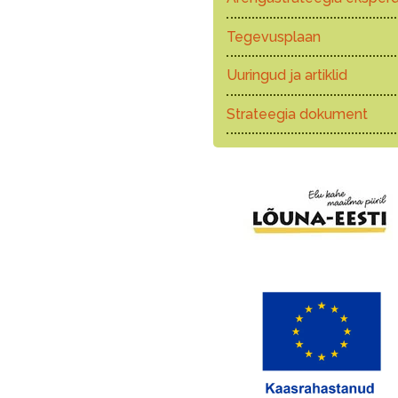
Tegevusplaan
Uuringud ja artiklid
Strateegia dokument