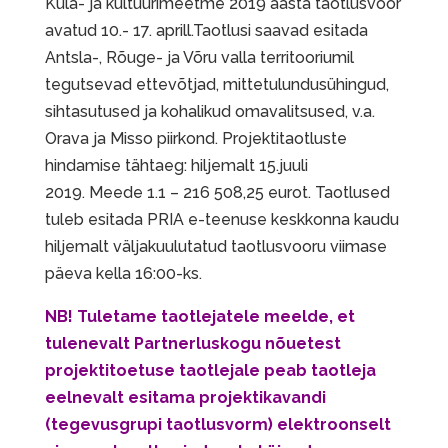
Küla- ja kultuurimeetme 2019 aasta taotlusvoor
avatud 10.- 17. aprill.Taotlusi saavad esitada
Antsla-, Rõuge- ja Võru valla territooriumil
tegutsevad ettevõtjad, mittetulundusühingud,
sihtasutused ja kohalikud omavalitsused, v.a.
Orava ja Misso piirkond. Projektitaotluste
hindamise tähtaeg: hiljemalt 15.juuli
2019. Meede 1.1 – 216 508,25 eurot. Taotlused
tuleb esitada PRIA e-teenuse keskkonna kaudu
hiljemalt väljakuulutatud taotlusvooru viimase
päeva kella 16:00-ks.
NB! Tuletame taotlejatele meelde, et
tulenevalt Partnerluskogu nõuetest
projektitoetuse taotlejale peab taotleja
eelnevalt esitama projektikavandi
(tegevusgrupi taotlusvorm) elektroonselt