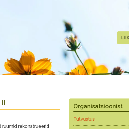
LII
II
Organisatsioonist
Tutvustus
d ruumid rekonstrueeriti