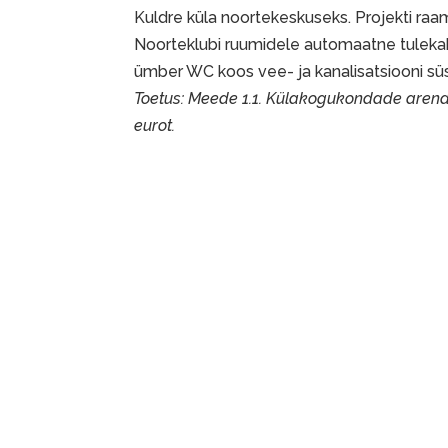
Kuldre küla noortekeskuseks. Projekti raa
Noorteklubi ruumidele automaatne tulekahj
ümber WC koos vee- ja kanalisatsiooni s
Toetus: Meede 1.1. Külakogukondade aren
eurot.