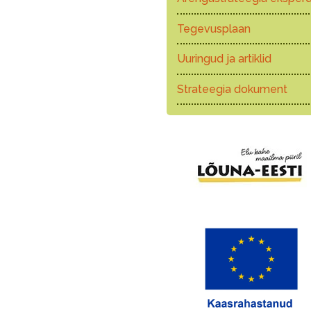
Tegevusplaan
Uuringud ja artiklid
Strateegia dokument