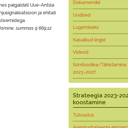
Dokumendid
mes paigaldati Uue-Antsla
usignalisatsioon ja ehitati
Uudised
üsteemidega.
Lugemiseks
damine, summas 9 669,12
Kasulikud lingid
Videod
Sümboolika/Tähistamine
2023-2027
Strateegia 2023-20
koostamine
Tutvustus
Arengustrateegia eksperd