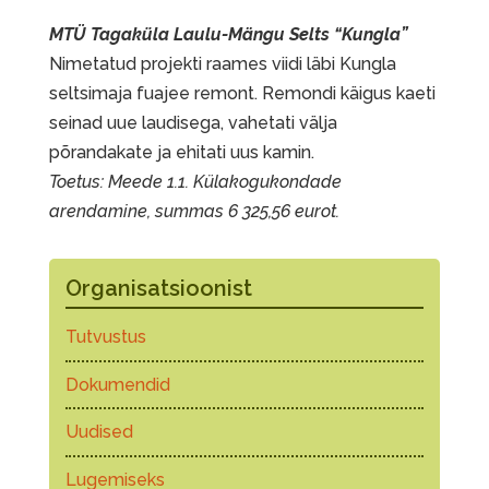
MTÜ Tagaküla Laulu-Mängu Selts “Kungla”
Nimetatud projekti raames viidi läbi Kungla
seltsimaja fuajee remont. Remondi käigus kaeti
seinad uue laudisega, vahetati välja
põrandakate ja ehitati uus kamin.
Toetus: Meede 1.1. Külakogukondade
arendamine, summas 6 325,56 eurot.
Organisatsioonist
Tutvustus
Dokumendid
Uudised
Lugemiseks