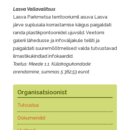
Lasva Vallavalitsus
Lasva Parkmetsa territooriumil asuva Lasva
järve suplusala korrastamise käigus paigaldati
randa plastikpontoonidel ujuvsild. Veetorni
galerii lähedusse ja infoväljakule telliti ja
paigaldati suuremõõtmelised valda tutvustavad
ilmastikukindlad infokaardid.
Toetus: Meede 1.1. Külakogukondade
arendamine, summas 5 362,53 eurot.
Organisatsioonist
Tutvustus
Dokumendid