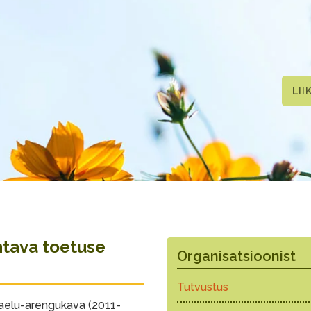
LII
tava toetuse
Organisatsioonist
Tutvustus
aelu-arengukava (2011-