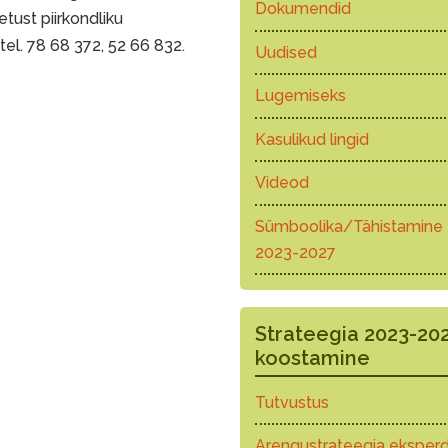
Dokumendid
ust piirkondliku
el. 78 68 372, 52 66 832.
Uudised
Lugemiseks
Kasulikud lingid
Videod
Sümboolika/Tähistamine
2023-2027
Strateegia 2023-20
koostamine
Tutvustus
Arengustrateegia eksperd