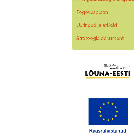
Tegevusplaan
Uuringud ja artiklid
Strateegia dokument