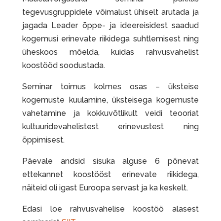
tegevusgruppidele võimalust ühiselt arutada ja
jagada Leader õppe- ja ideereisidest saadud
kogemusi erinevate riikidega suhtlemisest ning
üheskoos mõelda, kuidas rahvusvahelist
koostööd soodustada.
Seminar toimus kolmes osas – üksteise
kogemuste kuulamine, üksteisega kogemuste
vahetamine ja kokkuvõtlikult veidi teooriat
kultuuridevahelistest erinevustest ning
õppimisest.
Päevale andsid sisuka alguse 6 põnevat
ettekannet koostööst erinevate riikidega,
näiteid oli igast Euroopa servast ja ka keskelt.
Edasi loe rahvusvahelise koostöö alasest