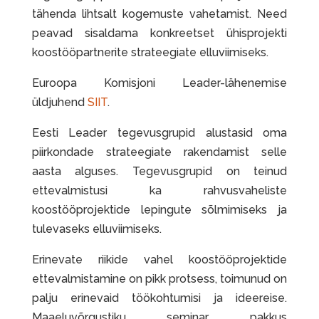
tähenda lihtsalt kogemuste vahetamist. Need
peavad sisaldama konkreetset ühisprojekti
koostööpartnerite strateegiate elluviimiseks.
Euroopa Komisjoni Leader-lähenemise
üldjuhend
SIIT
.
Eesti Leader tegevusgrupid alustasid oma
piirkondade strateegiate rakendamist selle
aasta alguses. Tegevusgrupid on teinud
ettevalmistusi ka rahvusvaheliste
koostööprojektide lepingute sõlmimiseks ja
tulevaseks elluviimiseks.
Erinevate riikide vahel koostööprojektide
ettevalmistamine on pikk protsess, toimunud on
palju erinevaid töökohtumisi ja ideereise.
Maaeluvõrgustiku seminar pakkus