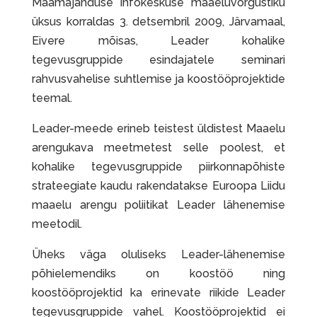
Maamajanduse Infokeskuse maaeluvõrgustiku
üksus korraldas 3. detsembril 2009, Järvamaal,
Eivere mõisas, Leader kohalike
tegevusgruppide esindajatele seminari
rahvusvahelise suhtlemise ja koostööprojektide
teemal.
Leader-meede erineb teistest üldistest Maaelu
arengukava meetmetest selle poolest, et
kohalike tegevusgruppide piirkonnapõhiste
strateegiate kaudu rakendatakse Euroopa Liidu
maaelu arengu poliitikat Leader lähenemise
meetodil.
Üheks väga oluliseks Leader-lähenemise
põhielemendiks on koostöö ning
koostööprojektid ka erinevate riikide Leader
tegevusgruppide vahel. Koostööprojektid ei