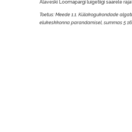
Alaveski Loomapargi luigetiigi saarele rajat
Toetus: Meede 1.1. Külakogukondade alga
elukeskkonna parandamisel, summas 5 162