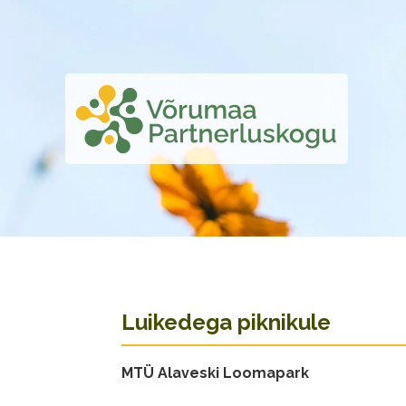
Luikedega piknikule
MTÜ Alaveski Loomapark