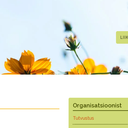
LII
Organisatsioonist
Tutvustus