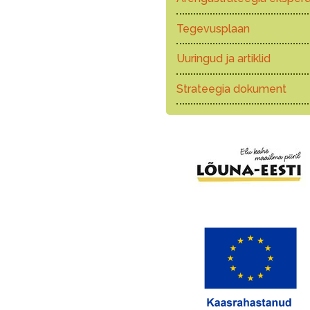
Tegevusplaan
Uuringud ja artiklid
Strateegia dokument