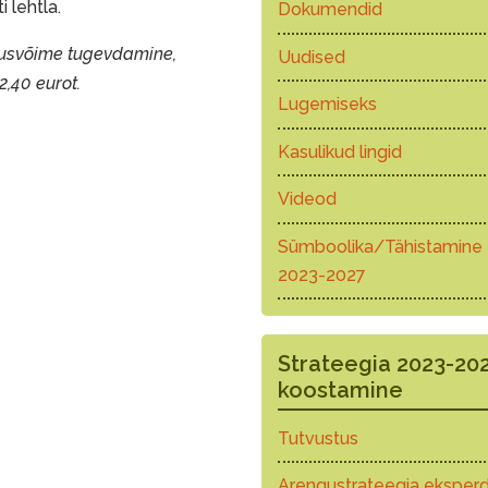
i lehtla.
Dokumendid
tusvõime tugevdamine,
Uudised
,40 eurot.
Lugemiseks
Kasulikud lingid
Videod
Sümboolika/Tähistamine
2023-2027
Strateegia 2023-20
koostamine
Tutvustus
Arengustrateegia eksperd